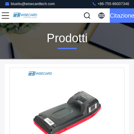
blueliu@wisecardtech.com
+86-755-86007346
Citazion
Prodotti