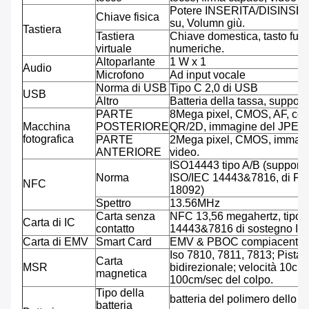
Potere INSERITA/DISINSER
Chiave fisica
su, Volumn giù.
Tastiera
Tastiera
Chiave domestica, tasto funz
virtuale
numeriche.
Altoparlante
1 W x 1
Audio
Microfono
Ad input vocale
Norma di USB
Tipo C 2,0 di USB
USB
Altro
Batteria della tassa, suppor
PARTE
8Mega pixel, CMOS, AF, codi
Macchina
POSTERIORE
QR/2D, immagine del JPEG,
fotografica
PARTE
2Mega pixel, CMOS, immagi
ANTERIORE
video.
ISO14443 tipo A/B (supporto
Norma
ISO/IEC 14443&7816, di Feli
NFC
18092)
Spettro
13.56MHz
Carta senza
NFC 13,56 megahertz, tipo 
Carta di IC
contatto
14443&7816 di sostegno IS
Carta di EMV
Smart Card
EMV & PBOC compiacenti
Iso 7810, 7811, 7813; Pista tr
Carta
MSR
bidirezionale; velocità 10cm/
magnetica
100cm/sec del colpo.
Tipo della
batteria del polimero dello L
batteria