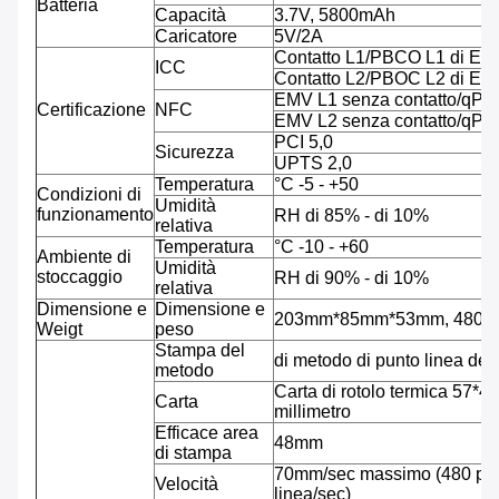
Batteria
Capacità
3.7V, 5800mAh
Caricatore
5V/2A
Contatto L1/PBCO L1 di EM
ICC
Contatto L2/PBOC L2 di EM
EMV L1 senza contatto/qP
Certificazione
NFC
EMV L2 senza contatto/qP
PCI 5,0
Sicurezza
UPTS 2,0
Temperatura
°C -5 - +50
Condizioni di
Umidità
funzionamento
RH di 85% - di 10%
relativa
Temperatura
°C -10 - +60
Ambiente di
Umidità
stoccaggio
RH di 90% - di 10%
relativa
Dimensione e
Dimensione e
203mm*85mm*53mm, 480g co
Weigt
peso
Stampa del
di metodo di punto linea del
metodo
Carta di rotolo termica 57*40
Carta
millimetro
Efficace area
48mm
di stampa
70mm/sec massimo (480 pun
Velocità
linea/sec)