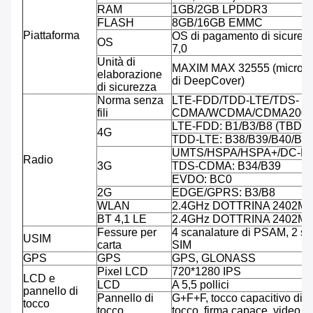
RAM
1GB/2GB LPDDR3
FLASH
8GB/16GB EMMC
Piattaforma
OS di pagamento di sicurezz
OS
7,0
Unità di
MAXIM MAX 32555 (microcont
elaborazione
di DeepCover)
di sicurezza
Norma senza
LTE-FDD/TDD-LTE/TDS-
fili
CDMA/WCDMA/CDMA2000
LTE-FDD: B1/B3/B8 (TBD)
4G
TDD-LTE: B38/B39/B40/B4
UMTS/HSPA/HSPA+/DC-HS
Radio
3G
TDS-CDMA: B34/B39
EVDO: BC0
2G
EDGE/GPRS: B3/B8
WLAN
2.4GHz DOTTRINA 2402M
BT 4,1 LE
2.4GHz DOTTRINA 2402M
Fessure per
4 scanalature di PSAM, 2 sc
USIM
carta
SIM
GPS
GPS
GPS, GLONASS
Pixel LCD
720*1280 IPS
LCD e
LCD
A 5,5 pollici
pannello di
Pannello di
G+F+F, tocco capacitivo di co
tocco
tocco
tocco, firma capace, video 