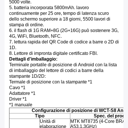
5000 volte.
5. batteria incorporata 5800mAh. lavoro
continuamente per 25 ore, tempo di latenza scuro
dello schermo superiore a 18 giorni, 5500 lavori di
stampa di ordine.
6. il flash di 1G RAM+8G (2G+16G) può sostenere 3G,
4G, WiFi, Bluetooth, NFC.
7. lettura rapida del QR Code di codice a barre o 2D di
1D.
8. Lettore di impronta digitale certificato FBI.
Dettagli d'imballaggio:
Terminale portatile di posizione di Android con la lista
di imballaggio del lettore di codici a barre della
stampante 1D/2D:
Termale di posizione con la stampante *1
Cavo *1
Adattatore *1
Driver *1
*1 manuale
Configurazione di posizione di WCT-S8 Andr
Tipo
Spec. del prodo
Unità di
MTK MT8735 (4-Core BRAC
elaborazione
A53,1.3GHz)