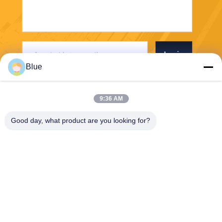
Invia
Blue
9:36 AM
Good day, what product are you looking for?
Wisecard Technology Co., Ltd.
blueliu@wisecardtech.com
+86-755-86007346
B1303, costruzione di tecnol
ogia di Chuangyi, viale di Ga
oxin C. primo, Nanshan, She
nzhen, Guangdong, 518057,