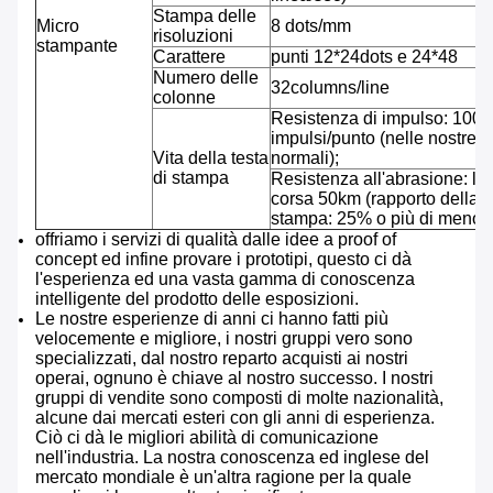
Stampa delle
Micro
8 dots/mm
risoluzioni
stampante
Carattere
punti 12*24dots e 24*48
Numero delle
32columns/line
colonne
Resistenza di impulso: 100 
impulsi/punto (nelle nostre c
Vita della testa
normali);
di stampa
Resistenza all'abrasione: l
corsa 50km (rapporto della c
stampa: 25% o più di meno)
offriamo i servizi di qualità dalle idee a proof of
concept ed infine provare i prototipi, questo ci dà
l'esperienza ed una vasta gamma di conoscenza
intelligente del prodotto delle esposizioni.
Le nostre esperienze di anni ci hanno fatti più
velocemente e migliore, i nostri gruppi vero sono
specializzati, dal nostro reparto acquisti ai nostri
operai, ognuno è chiave al nostro successo. I nostri
gruppi di vendite sono composti di molte nazionalità,
alcune dai mercati esteri con gli anni di esperienza.
Ciò ci dà le migliori abilità di comunicazione
nell'industria. La nostra conoscenza ed inglese del
mercato mondiale è un'altra ragione per la quale