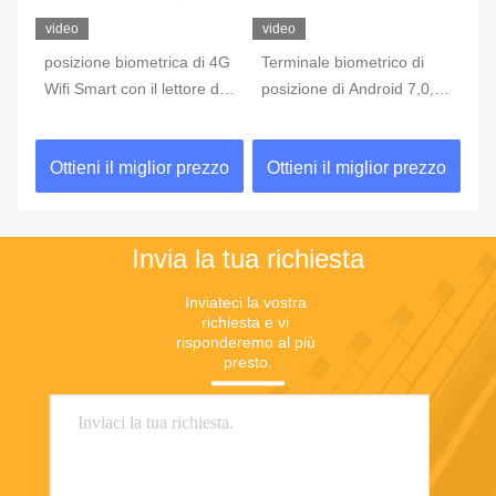
video
video
vi
posizione biometrica di 4G
Terminale biometrico di
te
Wifi Smart con il lettore di
posizione di Android 7,0,
di
n
impronta digitale Touch
macchina portatile di
co
Screen
posizione con lo
di
zo
Ottieni il miglior prezzo
Ottieni il miglior prezzo
O
stampatore Built In Battery
Invia la tua richiesta
Inviateci la vostra 
richiesta e vi 
risponderemo al più 
presto.