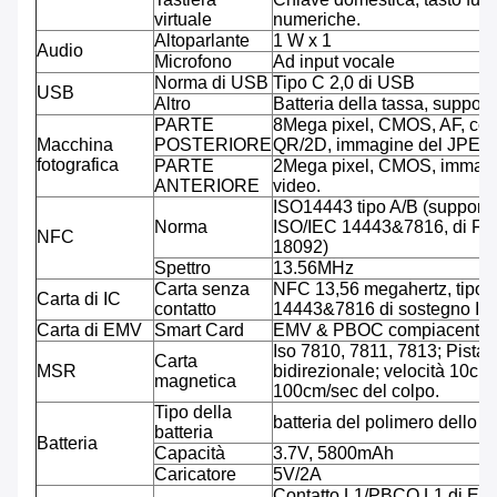
virtuale
numeriche.
Altoparlante
1 W x 1
Audio
Microfono
Ad input vocale
Norma di USB
Tipo C 2,0 di USB
USB
Altro
Batteria della tassa, suppor
PARTE
8Mega pixel, CMOS, AF, codi
Macchina
POSTERIORE
QR/2D, immagine del JPEG,
fotografica
PARTE
2Mega pixel, CMOS, immagi
ANTERIORE
video.
ISO14443 tipo A/B (supporto
Norma
ISO/IEC 14443&7816, di Feli
NFC
18092)
Spettro
13.56MHz
Carta senza
NFC 13,56 megahertz, tipo 
Carta di IC
contatto
14443&7816 di sostegno IS
Carta di EMV
Smart Card
EMV & PBOC compiacenti
Iso 7810, 7811, 7813; Pista tr
Carta
MSR
bidirezionale; velocità 10cm/
magnetica
100cm/sec del colpo.
Tipo della
batteria del polimero dello L
batteria
Batteria
Capacità
3.7V, 5800mAh
Caricatore
5V/2A
Contatto L1/PBCO L1 di EM