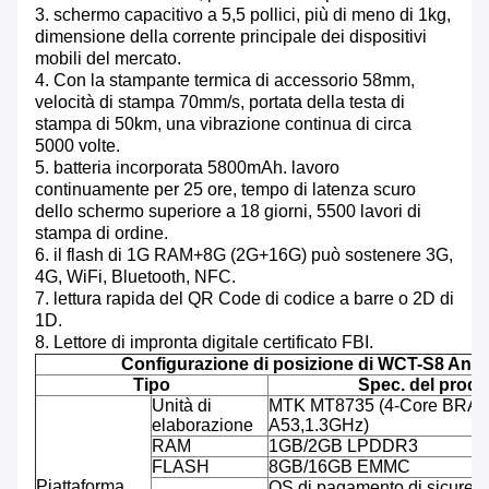
3. schermo capacitivo a 5,5 pollici, più di meno di 1kg,
dimensione della corrente principale dei dispositivi
mobili del mercato.
4. Con la stampante termica di accessorio 58mm,
velocità di stampa 70mm/s, portata della testa di
stampa di 50km, una vibrazione continua di circa
5000 volte.
5. batteria incorporata 5800mAh. lavoro
continuamente per 25 ore, tempo di latenza scuro
dello schermo superiore a 18 giorni, 5500 lavori di
stampa di ordine.
6. il flash di 1G RAM+8G (2G+16G) può sostenere 3G,
4G, WiFi, Bluetooth, NFC.
7. lettura rapida del QR Code di codice a barre o 2D di
1D.
8. Lettore di impronta digitale certificato FBI.
Configurazione di posizione di WCT-S8 Andr
Tipo
Spec. del prodo
Unità di
MTK MT8735 (4-Core BRAC
elaborazione
A53,1.3GHz)
RAM
1GB/2GB LPDDR3
FLASH
8GB/16GB EMMC
Piattaforma
OS di pagamento di sicurezz