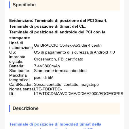
Specifiche
Evidenziare:
Terminale di posizione del PCI Smart
,
Terminale di posizione di Smart del CE
,
Terminale di posizione di androide del PCI con la
stampante
Unità di
Un BRACCIO Cortex-A53 dei 4 centri
elaborazione:
OS:
OS di pagamento di sicurezza di Android 7,0
impronta
Crossmatch, FBI certificato
digitale:
Batteria:
7.4V5800mAh
Stampante:
Stampante termica inbedded
Macchina
pixel di 5M
fotografica:
CardReader:
Senza contatto, contatto, magstripe
Norma senza
LTE-FDD/TDD-
fili::
LTE/TDCDMA/WCDMA/CDMA2000/EDGE/GPRS
Descrizione
Terminale di posizione di Inbedded Smart della