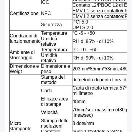
ICC
Contatto L2/PBOC L2 di EM
EMV L1 senza contatto/qP
Certificazione
NFC
EMV L2 senza contatto/qP
PCI 5,0
Sicurezza
UPTS 2,0
Temperatura
°C -5 - +50
Condizioni di
Umidità
funzionamento
RH di 85% - di 10%
relativa
Temperatura
°C -10 - +60
Ambiente di
Umidità
stoccaggio
RH di 90% - di 10%
relativa
Dimensione e
Dimensione e
203mm*85mm*53mm, 480g co
Weigt
peso
Stampa del
di metodo di punto linea del
metodo
Carta di rotolo termica 57*40
Carta
millimetro
Efficace area
48mm
di stampa
70mm/sec massimo (480 pun
Velocità
linea/sec)
Stampa delle
Micro
8 dots/mm
risoluzioni
stampante
Carattere
punti 12*24dots e 24*48