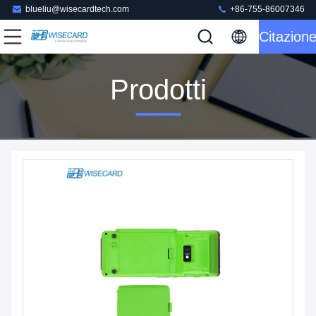
blueliu@wisecardtech.com
+86-755-86007346
Citazion
Prodotti