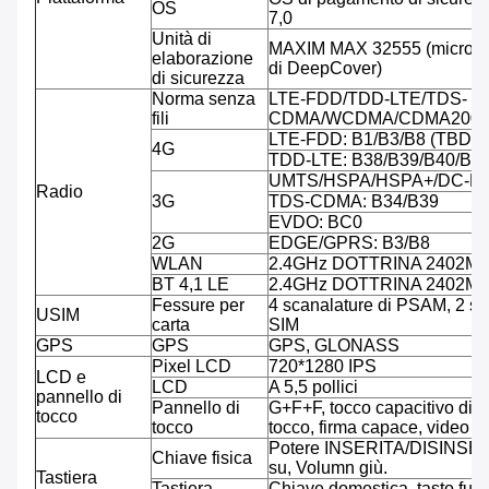
OS
7,0
Unità di
MAXIM MAX 32555 (microcont
elaborazione
di DeepCover)
di sicurezza
Norma senza
LTE-FDD/TDD-LTE/TDS-
fili
CDMA/WCDMA/CDMA2000
LTE-FDD: B1/B3/B8 (TBD)
4G
TDD-LTE: B38/B39/B40/B4
UMTS/HSPA/HSPA+/DC-HS
Radio
3G
TDS-CDMA: B34/B39
EVDO: BC0
2G
EDGE/GPRS: B3/B8
WLAN
2.4GHz DOTTRINA 2402M
BT 4,1 LE
2.4GHz DOTTRINA 2402M
Fessure per
4 scanalature di PSAM, 2 sc
USIM
carta
SIM
GPS
GPS
GPS, GLONASS
Pixel LCD
720*1280 IPS
LCD e
LCD
A 5,5 pollici
pannello di
Pannello di
G+F+F, tocco capacitivo di co
tocco
tocco
tocco, firma capace, video 
Potere INSERITA/DISINSER
Chiave fisica
su, Volumn giù.
Tastiera
Tastiera
Chiave domestica, tasto funz