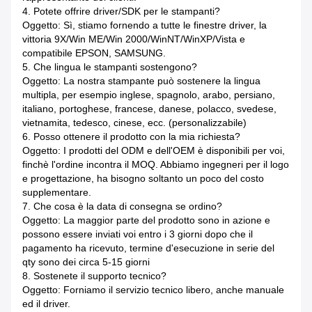
4.
Potete offrire driver/SDK per le stampanti?
Oggetto: Sì, stiamo fornendo a tutte le finestre driver, la
vittoria 9X/Win ME/Win 2000/WinNT/WinXP/Vista e
compatibile EPSON, SAMSUNG.
5.
Che lingua le stampanti sostengono?
Oggetto: La nostra stampante può sostenere la lingua
multipla, per esempio inglese, spagnolo, arabo, persiano,
italiano, portoghese, francese, danese, polacco, svedese,
vietnamita, tedesco, cinese, ecc. (personalizzabile)
6.
Posso ottenere il prodotto con la mia richiesta?
Oggetto: I prodotti del ODM e dell'OEM è disponibili per voi,
finchè l'ordine incontra il MOQ. Abbiamo ingegneri per il logo
e progettazione, ha bisogno soltanto un poco del costo
supplementare.
7.
Che cosa è la data di consegna se ordino?
Oggetto: La maggior parte del prodotto sono in azione e
possono essere inviati voi entro i 3 giorni dopo che il
pagamento ha ricevuto, termine d'esecuzione in serie del
qty sono dei circa 5-15 giorni
8.
Sostenete il supporto tecnico?
Oggetto: Forniamo il servizio tecnico libero, anche manuale
ed il driver.