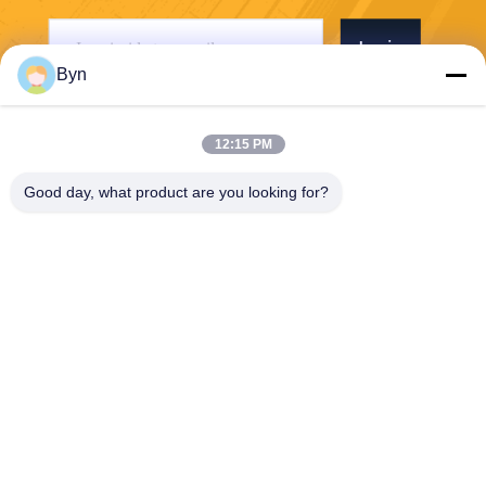
Invia
Byn
12:15 PM
Good day, what product are you looking for?
Wisecard Technology Co., Ltd.
blueliu@wisecardtech.com
+86-755-86007346
B1303, costruzione di tecnol
ogia di Chuangyi, viale di Ga
oxin C. primo, Nanshan, She
nzhen, Guangdong, 518057,
Cina