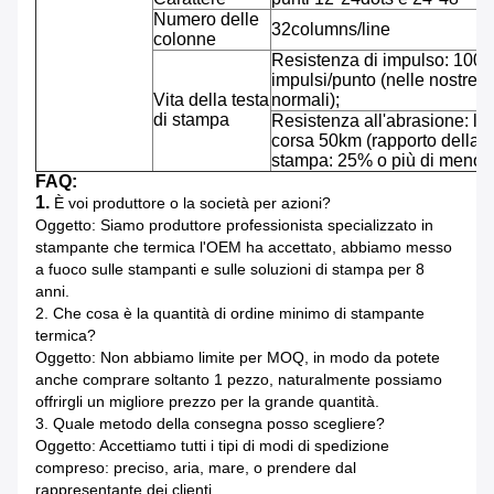
Numero delle
32columns/line
colonne
Resistenza di impulso: 100 
impulsi/punto (nelle nostre c
Vita della testa
normali);
di stampa
Resistenza all'abrasione: l
corsa 50km (rapporto della c
stampa: 25% o più di meno)
FAQ:
1.
È voi produttore o la società per azioni?
Oggetto: Siamo produttore professionista specializzato in
stampante che termica l'OEM ha accettato, abbiamo messo
a fuoco sulle stampanti e sulle soluzioni di stampa per 8
anni.
2.
Che cosa è la quantità di ordine minimo di stampante
termica?
Oggetto: Non abbiamo limite per MOQ, in modo da potete
anche comprare soltanto 1 pezzo, naturalmente possiamo
offrirgli un migliore prezzo per la grande quantità.
3.
Quale metodo della consegna posso scegliere?
Oggetto: Accettiamo tutti i tipi di modi di spedizione
compreso: preciso, aria, mare, o prendere dal
rappresentante dei clienti.