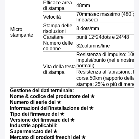
Efficace area
48mm
di stampa
70mm/sec massimo (480 pun
Velocità
linea/sec)
Stampa delle
8 dots/mm
Micro
risoluzioni
stampante
Carattere
punti 12*24dots e 24*48
Numero delle
32columns/line
colonne
Resistenza di impulso: 100 
impulsi/punto (nelle nostre c
normali);
Vita della testa
Resistenza all'abrasione: l
di stampa
corsa 50km (rapporto della c
stampa: 25% o più di meno)
Gestione dei dati terminale:
Nome & codice del produttore del ★
Numero di serie del ★
Informazioni dell'installazione del ★
Tipo dei firmware del ★
Versione dei firmware del ★
Industrie applicabili:
Supermercato del ★
Mercato di prodotti freschi del ★