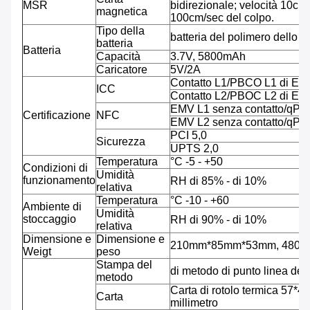
MSR
bidirezionale; velocità 10cm/
magnetica
100cm/sec del colpo.
Tipo della
batteria del polimero dello L
batteria
Batteria
Capacità
3.7V, 5800mAh
Caricatore
5V/2A
Contatto L1/PBCO L1 di EM
ICC
Contatto L2/PBOC L2 di EM
EMV L1 senza contatto/qP
Certificazione
NFC
EMV L2 senza contatto/qP
PCI 5,0
Sicurezza
UPTS 2,0
Temperatura
°C -5 - +50
Condizioni di
Umidità
funzionamento
RH di 85% - di 10%
relativa
Temperatura
°C -10 - +60
Ambiente di
Umidità
stoccaggio
RH di 90% - di 10%
relativa
Dimensione e
Dimensione e
210mm*85mm*53mm, 480g co
Weigt
peso
Stampa del
di metodo di punto linea del
metodo
Carta di rotolo termica 57*40
Carta
millimetro