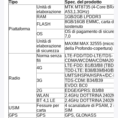
Tipo
Spec. del prodotto
Unità di
MTK MT8735 (4-Core BRAC
elaborazione
A53,1.3GHz)
RAM
1GB/2GB LPDDR3
8GB/16GB EMMC, carta di 
FLASH
sostenuto
Piattaforma
OS di pagamento di sicurezz
OS
7,0
Unità di
MAXIM MAX 32555 (microcont
elaborazione
della Profondo-copertura)
di sicurezza
Norma senza
LTE-FDD/TDD-LTE/TDS-
fili
CDMA/WCDMA/CDMA2000
LTE-FDD: B1/B3/B8 (TBD)
4G
TDD-LTE: B38/B39/B40/B4
UMTS/HSPA/HSPA+/DC-HS
Radio
3G
TDS-CDM: B34/B39
EVDO: BC0
2G
EDGE/GPRS: B3/B8
WLAN
2.4GHz DOTTRINA 2402M
BT 4,1 LE
2.4GHz DOTTRINA 2402M
Fessure per
4 scanalature di PSAM, 2 sc
USIM
carta
SIM
GPS
GPS
GPS, GLONASS