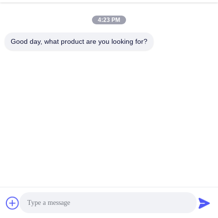
4:23 PM
Good day, what product are you looking for?
Wisecard Technology Co., Ltd.
blueliu@wisecardtech.com
+86-755-86007346
B1303, costruzione di tecnol
ogia di Chuangyi, viale di Ga
oxin C. primo, Nanshan, She
nzhen, Guangdong, 518057,
Cina
La Cina va bene. Qualità Soluzioni per schede intelligenti Fornitore.
Copyright © 2026 Wisecard Technology Co., Ltd. Tutti. Tutti i diritti riservati.