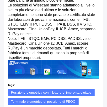
pure banche al minuto piccole e medie.
Le soluzioni di Wisecard stanno adattando al livello
sicuro più elevato ed ultimo e le soluzioni
completamente sono state provate e certificato state
dai laboratori di prova internazionali, come il FBI,
STQC, EMV, il PCI IL DSS, il PA IL DSS, il VISTO,
Mastercard, Cina UnionPay, il JCB, Amex, scoprono,
RuPay ed ecc.
Note: Il FBI, STQC, EMV, PCIDSS, PADSS, visto,
Mastercard, Cina UnionPay, JCB, Amex, scopre,
RuPay è un marchio depositato. Tutti i marchi di
fabbrica forniti di rimandi qui sono la proprietà di
rispettivi proprietari.
Tags:
Posizione biometrica con il lettore di impronta digitale
Terminale biometrico di posizione di PBOC