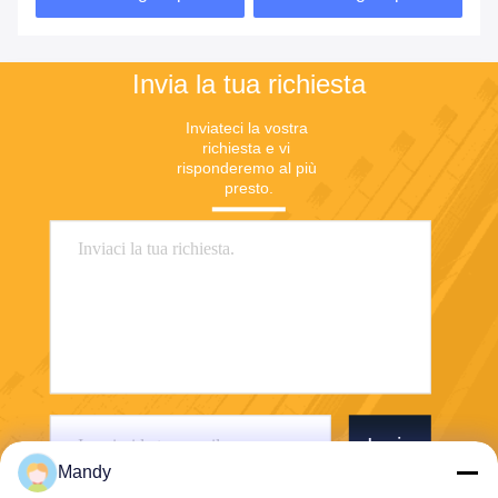
Invia la tua richiesta
Inviateci la vostra 
richiesta e vi 
risponderemo al più 
presto.
Invia
Mandy