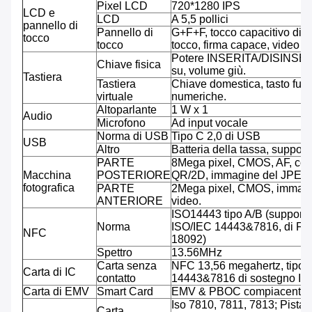
Pixel LCD
720*1280 IPS
LCD e
LCD
A 5,5 pollici
pannello di
Pannello di
G+F+F, tocco capacitivo di co
tocco
tocco
tocco, firma capace, video 
Potere INSERITA/DISINSER
Chiave fisica
su, volume giù.
Tastiera
Tastiera
Chiave domestica, tasto funz
virtuale
numeriche.
Altoparlante
1 W x 1
Audio
Microfono
Ad input vocale
Norma di USB
Tipo C 2,0 di USB
USB
Altro
Batteria della tassa, suppor
PARTE
8Mega pixel, CMOS, AF, codi
Macchina
POSTERIORE
QR/2D, immagine del JPEG,
fotografica
PARTE
2Mega pixel, CMOS, immagi
ANTERIORE
video.
ISO14443 tipo A/B (supporto
Norma
ISO/IEC 14443&7816, di Feli
NFC
18092)
Spettro
13.56MHz
Carta senza
NFC 13,56 megahertz, tipo 
Carta di IC
contatto
14443&7816 di sostegno IS
Carta di EMV
Smart Card
EMV & PBOC compiacenti
Iso 7810, 7811, 7813; Pista tr
Carta