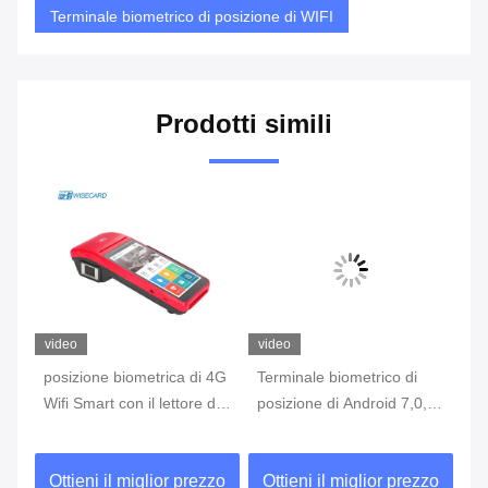
Terminale biometrico di posizione di WIFI
Prodotti simili
video
video
vi
posizione biometrica di 4G
Terminale biometrico di
te
Wifi Smart con il lettore di
posizione di Android 7,0,
di
n
impronta digitale Touch
macchina portatile di
co
Screen
posizione con lo
di
zo
Ottieni il miglior prezzo
Ottieni il miglior prezzo
O
stampatore Built In Battery