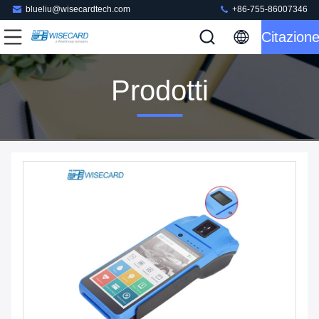
blueliu@wisecardtech.com
+86-755-86007346
Citazion
Prodotti