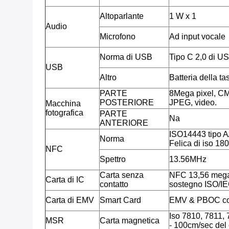
Altoparlante
1 W x 1
Audio
Microfono
Ad input vocale
Norma di USB
Tipo C 2,0 di U
USB
Altro
Batteria della t
PARTE
8Mega pixel, CM
POSTERIORE
JPEG, video.
Macchina
fotografica
PARTE
Na
ANTERIORE
ISO14443 tipo A
Norma
Felica di iso 18
NFC
Spettro
13.56MHz
Carta senza
NFC 13,56 mega
Carta di IC
contatto
sostegno ISO/I
Carta di EMV
Smart Card
EMV & PBOC co
Iso 7810, 7811, 7
MSR
Carta magnetica
- 100cm/sec del 