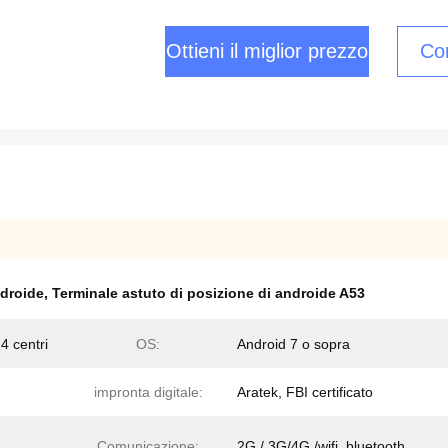
Ottieni il miglior prezzo
Con
ndroide
,
Terminale astuto di posizione di androide A53
 centri
OS:
Android 7 o sopra
impronta digitale:
Aratek, FBI certificato
Comunicazione:
2G / 3G/4G /wifi, bluetooth