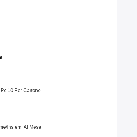
e
, Pc 10 Per Cartone
me/insiemi Al Mese