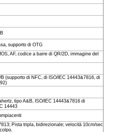
SB
assa, supporto di OTG
OS, AF, codice a barre di QR/2D, immagine del
/B (supporto di NFC, di ISO/IEC 14443&7816, di
092)
hertz, tipo A&B, ISO/IEC 14443&7816 di
EC 14443
mpiacenti
813; Pista tripla, bidirezionale; velocità 10cm/sec
colpo.