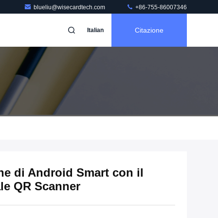
blueliu@wisecardtech.com
+86-755-86007346
Citazione
Italian
one di Android Smart con il
tale QR Scanner