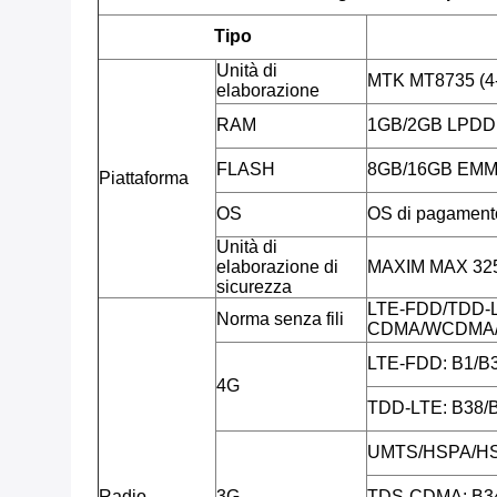
Tipo
Unità di
MTK MT8735 (4
elaborazione
RAM
1GB/2GB LPD
FLASH
8GB/16GB EMMC,
Piattaforma
OS
OS di pagamento
Unità di
elaborazione di
MAXIM MAX 32555
sicurezza
LTE-FDD/TDD-
Norma senza fili
CDMA/WCDMA/
LTE-FDD: B1/B3
4G
TDD-LTE: B38/
UMTS/HSPA/HS
Radio
3G
TDS-CDMA: B3