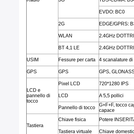
EVDO: BC0
2G
EDGE/GPRS: B
WLAN
2.4GHz DOTTR
BT 4,1 LE
2.4GHz DOTTR
USIM
Fessure per carta
4 scanalature d
GPS
GPS
GPS, GLONAS
Pixel LCD
720*1280 IPS
LCD e
pannello di
LCD
A 5,5 pollici
tocco
G+F+F, tocco cap
Pannello di tocco
capace
Chiave fisica
Potere INSERIT
Tastiera
Tastiera virtuale
Chiave domestica