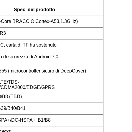
Spec. del prodotto
-Core BRACCIO Cortex-A53,1.3GHz)
DR3
 carta di TF ha sostenuto
 di sicurezza di Android 7,0
 (microcontroller sicuro di DeepCover)
LTE/TDS-
CDMA2000/EDGE/GPRS
/B8 (TBD)
B39/B40/B41
PA+/DC-HSPA+: B1/B8
4/B39