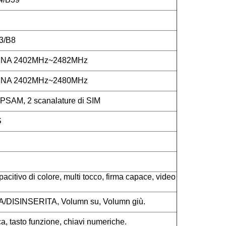
3/B8
INA 2402MHz~2482MHz
INA 2402MHz~2480MHz
i PSAM, 2 scanalature di SIM
S
acitivo di colore, multi tocco, firma capace, video
A/DISINSERITA, Volumn su, Volumn giù.
, tasto funzione, chiavi numeriche.