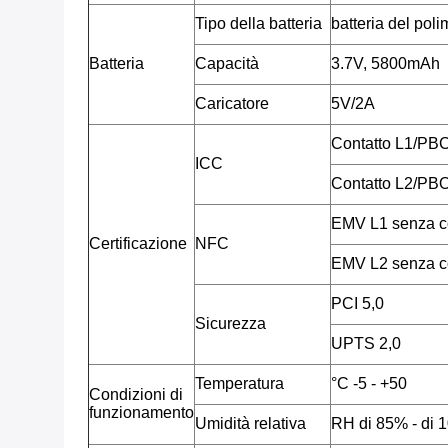
Tipo della batteria
batteria del poli
Batteria
Capacità
3.7V, 5800mAh
Caricatore
5V/2A
Contatto L1/PB
ICC
Contatto L2/PB
EMV L1 senza c
Certificazione
NFC
EMV L2 senza c
PCI 5,0
Sicurezza
UPTS 2,0
Temperatura
°C -5 - +50
Condizioni di
funzionamento
Umidità relativa
RH di 85% - di 