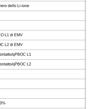
mero dello Li-ione
CO L1 di EMV
OC L2 di EMV
ontatto/qPBOC L1
ontatto/qPBOC L2
10%