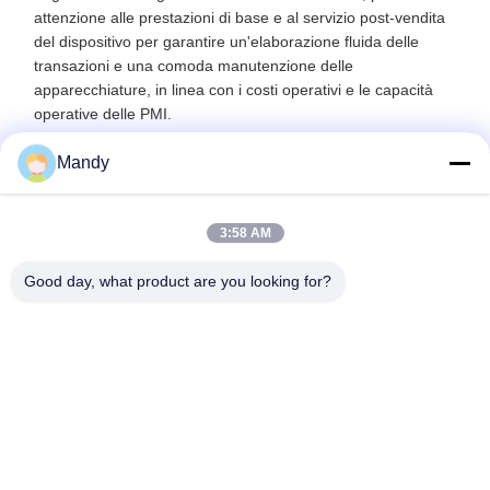
attenzione alle prestazioni di base e al servizio post-vendita
del dispositivo per garantire un'elaborazione fluida delle
transazioni e una comoda manutenzione delle
apparecchiature, in linea con i costi operativi e le capacità
operative delle PMI.
Mandy
3:58 AM
Good day, what product are you looking for?
Wisecard Technology Co., Ltd.
blueliu@wisecardtech.com
+86-755-86007346
B1303, costruzione di tecnol
ogia di Chuangyi, viale di Ga
oxin C. primo, Nanshan, She
nzhen, Guangdong, 518057,