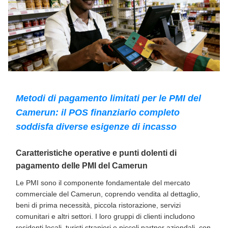
Metodi di pagamento limitati per le PMI del
Camerun: il POS finanziario completo
soddisfa diverse esigenze di incasso
Caratteristiche operative e punti dolenti di
pagamento delle PMI del Camerun
Le PMI sono il componente fondamentale del mercato
commerciale del Camerun, coprendo vendita al dettaglio,
beni di prima necessità, piccola ristorazione, servizi
comunitari e altri settori. I loro gruppi di clienti includono
residenti locali, turisti stranieri e piccoli partner aziendali, con