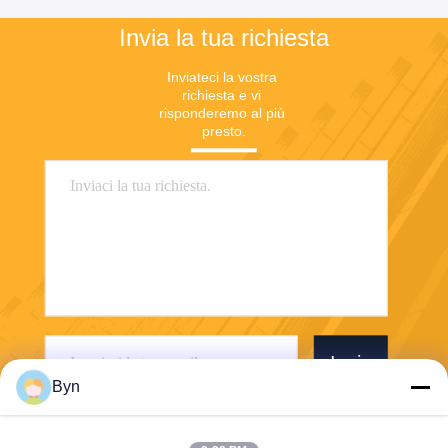
Invia la tua richiesta
Inviateci la vostra 
richiesta e vi 
risponderemo al più 
presto.
Invia
Byn