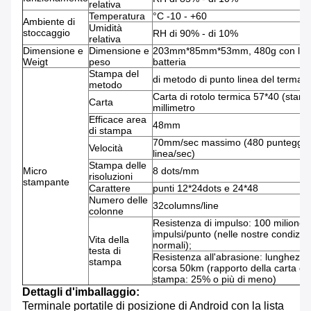
relativa
Temperatura
°C -10 - +60
Ambiente di
Umidità
stoccaggio
RH di 90% - di 10%
relativa
Dimensione e
Dimensione e
203mm*85mm*53mm, 480g con la
Weigt
peso
batteria
Stampa del
di metodo di punto linea del termale
metodo
Carta di rotolo termica 57*40 (stand
Carta
millimetro
Efficace area
48mm
di stampa
70mm/sec massimo (480 punteggia
Velocità
linea/sec)
Stampa delle
Micro
8 dots/mm
risoluzioni
stampante
Carattere
punti 12*24dots e 24*48
Numero delle
32columns/line
colonne
Resistenza di impulso: 100 milione
impulsi/punto (nelle nostre condizion
Vita della
normali);
testa di
Resistenza all'abrasione: lunghezza
stampa
corsa 50km (rapporto della carta de
stampa: 25% o più di meno)
Dettagli d'imballaggio:
Terminale portatile di posizione di Android con la lista