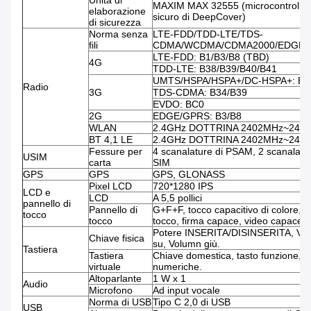
Unità di
MAXIM MAX 32555 (microcontroller
elaborazione
sicuro di DeepCover)
di sicurezza
Norma senza
LTE-FDD/TDD-LTE/TDS-
fili
CDMA/WCDMA/CDMA2000/EDGE/
LTE-FDD: B1/B3/B8 (TBD)
4G
TDD-LTE: B38/B39/B40/B41
UMTS/HSPA/HSPA+/DC-HSPA+: B1
Radio
3G
TDS-CDMA: B34/B39
EVDO: BC0
2G
EDGE/GPRS: B3/B8
WLAN
2.4GHz DOTTRINA 2402MHz~248
BT 4,1 LE
2.4GHz DOTTRINA 2402MHz~248
Fessure per
4 scanalature di PSAM, 2 scanalatur
USIM
carta
SIM
GPS
GPS
GPS, GLONASS
Pixel LCD
720*1280 IPS
LCD e
LCD
A 5,5 pollici
pannello di
Pannello di
G+F+F, tocco capacitivo di colore, m
tocco
tocco
tocco, firma capace, video capace
Potere INSERITA/DISINSERITA, Vo
Chiave fisica
su, Volumn giù.
Tastiera
Tastiera
Chiave domestica, tasto funzione, c
virtuale
numeriche.
Altoparlante
1 W x 1
Audio
Microfono
Ad input vocale
Norma di USB
Tipo C 2,0 di USB
USB