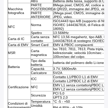
Altro
Batteria della tassa, supporto di O
PARTE
8Mega pixel, CMOS, AF, codice a b
Macchina
POSTERIORE
di QR/2D, immagine del JPEG, vide
fotografica
PARTE
2Mega pixel, CMOS, immagine del
ANTERIORE
JPEG, video.
ISO14443 tipo A/B (supporto di NFC
Norma
ISO/IEC 14443&7816, di Felica di is
NFC
18092)
Spettro
13.56MHz
Carta senza
NFC 13,56 megahertz, tipo A&B, IS
Carta di IC
contatto
14443&7816 di sostegno ISO/IEC 
Carta di EMV
Smart Card
EMV & PBOC compiacenti
Iso 7810, 7811, 7813; Pista tripla,
Carta
MSR
bidirezionale; velocità 10cm/sec -
magnetica
100cm/sec del colpo.
Tipo della
batteria del polimero dello Li-ione
batteria
Batteria
Capacità
3.7V, 5800mAh
Caricatore
5V/2A
Contatto L1/PBCO L1 di EMV
ICC
Contatto L2/PBOC L2 di EMV
EMV L1 senza contatto/qPBOC L1
Certificazione
NFC
EMV L2 senza contatto/qPBOC L2
PCI 5,0
Sicurezza
UPTS 2,0
Temperatura
°C -5 - +50
Condizioni di
Umidità
funzionamento
RH di 85% - di 10%