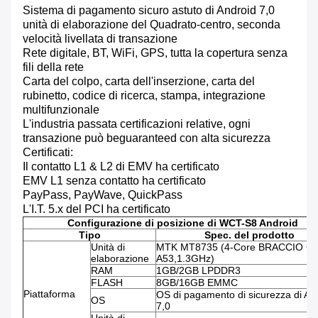
Sistema di pagamento sicuro astuto di Android 7,0
unità di elaborazione del Quadrato-centro, seconda
velocità livellata di transazione
Rete digitale, BT, WiFi, GPS, tutta la copertura senza
fili della rete
Carta del colpo, carta dell'inserzione, carta del
rubinetto, codice di ricerca, stampa, integrazione
multifunzionale
L'industria passata certificazioni relative, ogni
transazione può beguaranteed con alta sicurezza
Certificati:
Il contatto L1 & L2 di EMV ha certificato
EMV L1 senza contatto ha certificato
PayPass, PayWave, QuickPass
L'I.T. 5.x del PCI ha certificato
Configurazione di posizione di WCT-S8 Android
Tipo
Spec. del prodotto
Unità di
MTK MT8735 (4-Core BRACCIO Cor
elaborazione
A53,1.3GHz)
RAM
1GB/2GB LPDDR3
FLASH
8GB/16GB EMMC
Piattaforma
OS di pagamento di sicurezza di An
OS
7,0