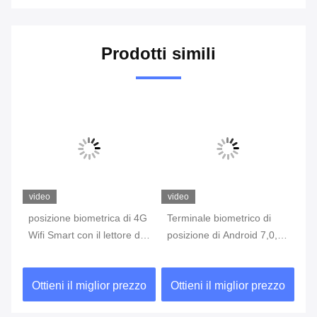
Prodotti simili
video
video
vi
posizione biometrica di 4G
Terminale biometrico di
te
Wifi Smart con il lettore di
posizione di Android 7,0,
di
n
impronta digitale Touch
macchina portatile di
co
Screen
posizione con lo
di
zo
Ottieni il miglior prezzo
Ottieni il miglior prezzo
O
stampatore Built In Battery