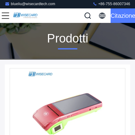
blueliu@wisecardtech.com
+86-755-86007346
Citazion
Prodotti