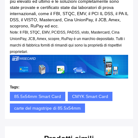
più elevato ed ultimo e le soluzioni completamente sono
state provate e certificato state dai laboratori di prova
internazionali, come il FBI, STQC, EMV, il PCI IL DSS, il PA IL
DSS, il VISTO, Mastercard, Cina UnionPay, il JCB, Amex,
scoprono, RuPay ed ecc.
Note: Il FBI, STQC, EMV, PCIDSS, PADSS, visto, Mastercard, Cina
UnionPay, JCB, Amex, scopre, RuPay è un marchio depositato. Tutti i
marchi di fabbrica forniti di rimandi qui sono la proprietà di rispettivi
proprietari.
Tags:
85.5x54mm Smart Card
CMYK Smart Card
carte del magstripe di 85.5x54mm