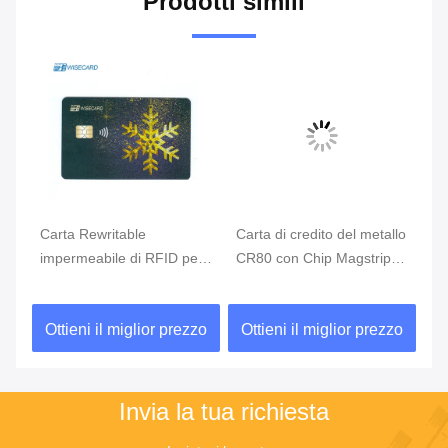
Prodotti simili
Carta Rewritable
Carta di credito del metallo
Co
impermeabile di RFID per
CR80 con Chip Magstripe
bi
la soluzione di pagamento
Fingerprint Access Control
ca
di affari
de
zo
Ottieni il miglior prezzo
Ottieni il miglior prezzo
O
Invia la tua richiesta