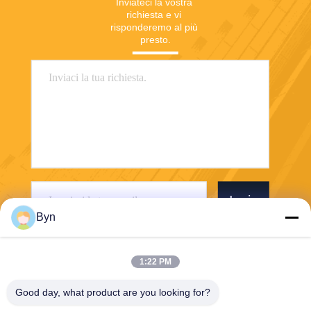
Inviateci la vostra 
richiesta e vi 
risponderemo al più 
presto.
Invia
Byn
1:22 PM
Good day, what product are you looking for?
Wisecard Technology Co., Ltd.