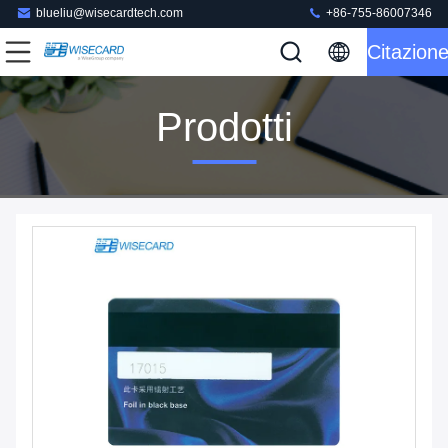
blueliu@wisecardtech.com
+86-755-86007346
Citazion
Prodotti