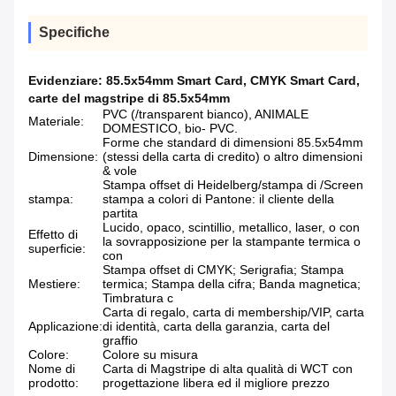
Specifiche
Evidenziare:
85.5x54mm Smart Card
,
CMYK Smart Card
,
carte del magstripe di 85.5x54mm
PVC (/transparent bianco), ANIMALE
Materiale:
DOMESTICO, bio- PVC.
Forme che standard di dimensioni 85.5x54mm
Dimensione:
(stessi della carta di credito) o altro dimensioni
& vole
Stampa offset di Heidelberg/stampa di /Screen
stampa:
stampa a colori di Pantone: il cliente della
partita
Lucido, opaco, scintillio, metallico, laser, o con
Effetto di
la sovrapposizione per la stampante termica o
superficie:
con
Stampa offset di CMYK; Serigrafia; Stampa
Mestiere:
termica; Stampa della cifra; Banda magnetica;
Timbratura c
Carta di regalo, carta di membership/VIP, carta
Applicazione:
di identità, carta della garanzia, carta del
graffio
Colore:
Colore su misura
Nome di
Carta di Magstripe di alta qualità di WCT con
prodotto:
progettazione libera ed il migliore prezzo