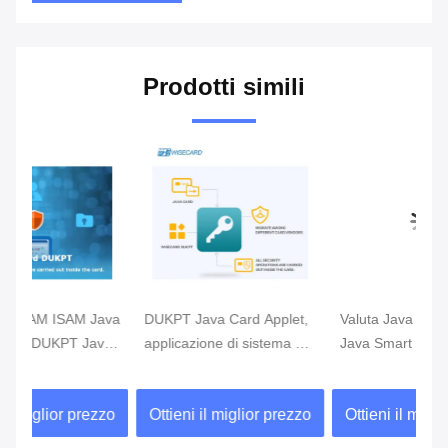
Prodotti simili
ava
DUKPT Java Card Applet,
Valuta Java Card Applet,
El
va
applicazione di sistema di
Java Smart Card Software
si
Smart Card
di Digital
Sm
su
zo
Ottieni il miglior prezzo
Ottieni il miglior prezzo
O