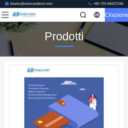
blueliu@wisecardtech.com
+86-755-86007346
Citazion
Prodotti