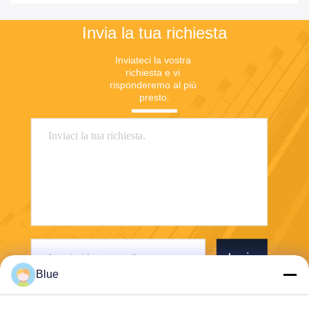
Invia la tua richiesta
Inviateci la vostra 
richiesta e vi 
risponderemo al più 
presto.
Invia
Blue