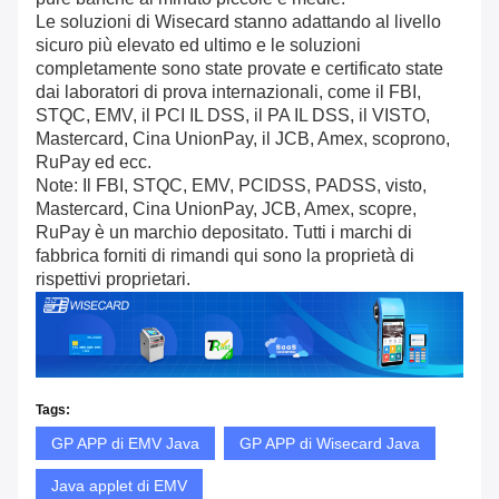
Le soluzioni di Wisecard stanno adattando al livello
sicuro più elevato ed ultimo e le soluzioni
completamente sono state provate e certificato state
dai laboratori di prova internazionali, come il FBI,
STQC, EMV, il PCI IL DSS, il PA IL DSS, il VISTO,
Mastercard, Cina UnionPay, il JCB, Amex, scoprono,
RuPay ed ecc.
Note: Il FBI, STQC, EMV, PCIDSS, PADSS, visto,
Mastercard, Cina UnionPay, JCB, Amex, scopre,
RuPay è un marchio depositato. Tutti i marchi di
fabbrica forniti di rimandi qui sono la proprietà di
rispettivi proprietari.
Tags:
GP APP di EMV Java
GP APP di Wisecard Java
Java applet di EMV