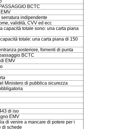
o
del PASSAGGIO BCTC
i EMV
la serratura indipendente
ome, validità, CVV ed ecc
la capacità totale sono: una carta piana
capacità totale: una carta piana di 150
entranza posteriore, fornenti di punta
l passaggio BCTC
 di EMV
no
rta
el Ministero di pubblica sicurezza
 obbligatoria
43 di iso
tegno EMV
a di venire a mancare di potere per i
e di schede