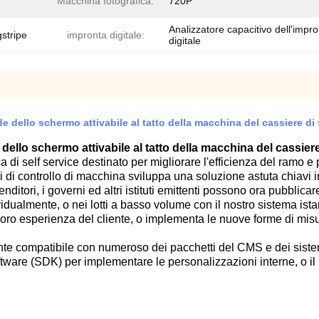
Macchina fotografica:
720P
Analizzatore capacitivo dell'impr
stripe
impronta digitale:
digitale
 dello schermo attivabile al tatto della macchina del cassiere di 
ello schermo attivabile al tatto della macchina del cassiere
di self service destinato per migliorare l'efficienza del ramo e 
ti di controllo di macchina sviluppa una soluzione astuta chiavi
rivenditori, i governi ed altri istituti emittenti possono ora pubbl
ividualmente, o nei lotti a basso volume con il nostro sistema is
loro esperienza del cliente, o implementa le nuove forme di misur
te compatibile con numeroso dei pacchetti del CMS e dei sistemi
ftware (SDK) per implementare le personalizzazioni interne, o il 