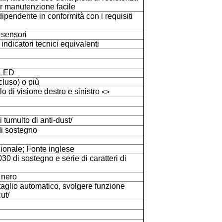
er manutenzione facile
ipendente in conformità con i requisiti
i sensori
 indicatori tecnici equivalenti
 LED
luso) o più
o di visione destro e sinistro
<>
i tumulto di anti-dust/
di sostegno
zionale; Fonte inglese
030 di sostegno e serie di caratteri di
 nero
taglio automatico, svolgere funzione
ut/