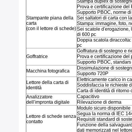
Stampa duplex di sostegn
Prova e certificazione 
Supporto PBOC, norme d
Stampante piana della
Sei saltatori di carta con 
carta
Stampa: immagine, foto, n
(con il lettore di schede)
Sei scatole d'erogazione, 
di 600 pc
Doppia scatola diraccolta: 
pc
Goffratura di sostegno e ri
Goffratrice
Prova e certificazione de
Supporto PBOC, standars
Dissimulazione di sosteg
Macchina fotografica
Supporto 720P
Elettricamente carico in ca
Lettore della carta di
Soddisfaccia le richieste d
identità
Carta di identità di ritorno
Capacitivo
Analizzatore
dell'impronta digitale
Rilevazione di derma
Modulo sicuro disponibile
Segua la norma di IEC 144
Lettore di schede senza
Requisiti standard di sos
contatto
Funzione della salvaguardi
dati memorizzati nel lettor