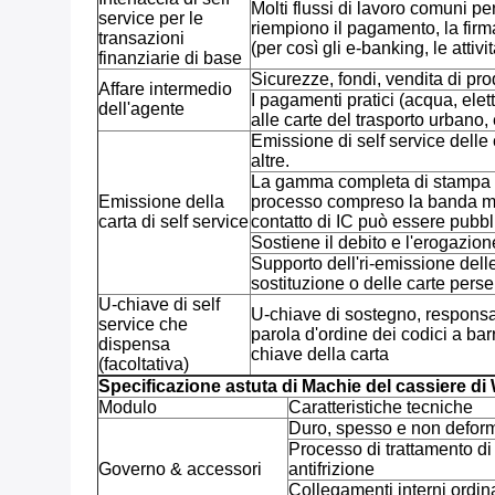
Molti flussi di lavoro comuni pe
service per le
riempiono il pagamento, la firma 
transazioni
(per così gli e-banking, le attivi
finanziarie di base
Sicurezze, fondi, vendita di prod
Affare intermedio
I pagamenti pratici (acqua, elett
dell'agente
alle carte del trasporto urbano
Emissione di self service delle 
altre.
La gamma completa di stampa pi
Emissione della
processo compreso la banda mag
carta di self service
contatto di IC può essere pubbl
Sostiene il debito e l'erogazione
Supporto dell'ri-emissione dell
sostituzione o delle carte perse
U-chiave di self
U-chiave di sostegno, responsa
service che
parola d'ordine dei codici a bar
dispensa
chiave della carta
(facoltativa)
Specificazione astuta di Machie del cassiere d
Modulo
Caratteristiche tecniche
Duro, spesso e non deform
Processo di trattamento di 
Governo & accessori
antifrizione
Collegamenti interni ordina