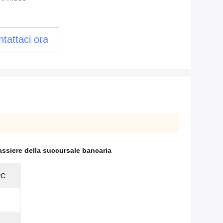
tattaci ora
ssiere della succursale bancaria
PC