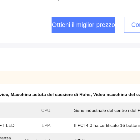
Ottieni il miglior prezzo
Con
vice
,
Macchina astuta del cassiere di Rohs
,
Video macchina del ca
CPU:
Serie industriale del centro i del 
 TFT LED
EPP:
Il PCI 4,0 ha certificato 16 bottoni
tranza