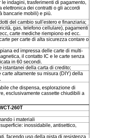
r le indagini, trasferimenti di pagamento,
elettronica dei contratti o gli accordi
tà bancarie mobili) e più.
otti del cambio sull'estero e finanziaria;
ricità, gas, telefono cellulare), pagamenti
, ecc, carte mediche riempiono ed ecc.
carte per carte di alta sicurezza contare o
ana ed impressa delle carte di multi-
netica, il contatto IC e le carte senza
icata in 60 secondi.
 istantanei della carta di credito;
e carte altamente su misura (DIY) della
.
bile che dispensa, esplorazione di
re, esclusivamente cassette chiudibili a
i WCT-260T
ando i materiali
superficie: inossidabile, antisettico,
ti, facendo uso della pista di resistenza