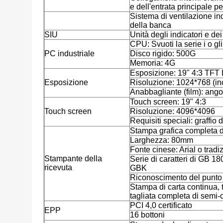
e dell'entrata principale p
Sistema di ventilazione ind
della banca
SIU
Unità degli indicatori e de
CPU: Svuoti la serie i o gli
PC industriale
Disco rigido: 500G
Memoria: 4G
Esposizione: 19" 4:3 TFT
Esposizione
Risoluzione: 1024*768 (inc
Anabbagliante (film): angol
Touch screen: 19" 4:3
Touch screen
Risoluzione: 4096*4096
Requisiti speciali: graffio d
Stampa grafica completa 
Larghezza: 80mm
Fonte cinese: Arial o tradi
Stampante della
Serie di caratteri di GB 18
ricevuta
GBK
Riconoscimento del punto
Stampa di carta continua, 
tagliata completa di semi-c
PCI 4,0 certificato
EPP
16 bottoni