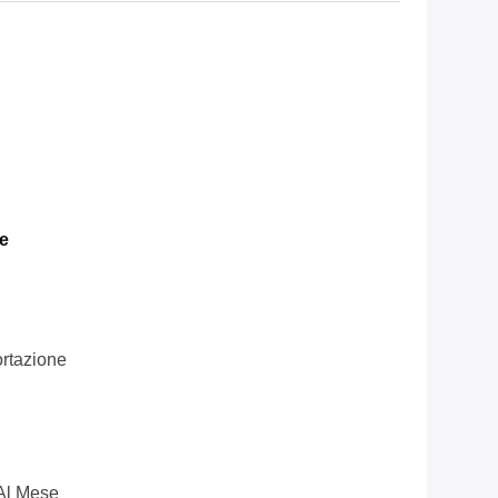
e
ortazione
Al Mese