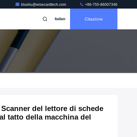
blueliu@wisecardtech.com
+86-755-86007346
Citazione
Italian
Scanner del lettore di schede
al tatto della macchina del