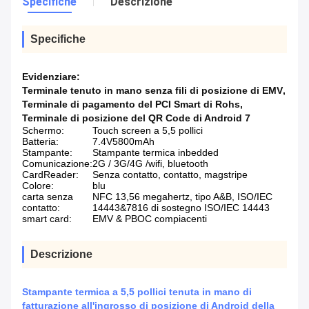
Specifiche
Descrizione
Specifiche
Evidenziare:
Terminale tenuto in mano senza fili di posizione di EMV
,
Terminale di pagamento del PCI Smart di Rohs
,
Terminale di posizione del QR Code di Android 7
Schermo:
Touch screen a 5,5 pollici
Batteria:
7.4V5800mAh
Stampante:
Stampante termica inbedded
Comunicazione:
2G / 3G/4G /wifi, bluetooth
CardReader:
Senza contatto, contatto, magstripe
Colore:
blu
carta senza
NFC 13,56 megahertz, tipo A&B, ISO/IEC
contatto:
14443&7816 di sostegno ISO/IEC 14443
smart card:
EMV & PBOC compiacenti
Descrizione
Stampante termica a 5,5 pollici tenuta in mano di
fatturazione all'ingrosso di posizione di Android della