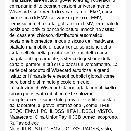
finanziarie, alle entità di governo ed agli operatori di
compagnia di telecomunicazioni universalmente.
Wisecard sta fornendo lo smart card di EMV, carta
biometrica di EMV, software di perso di EMV,
l'emissione della carta, goffratrici di EMV, terminali di
posizione, attività bancarie astute, macchina astuta
del cassiere, chiosco, distributore automatico,
posizione biometrica, modulo sicuro dell'hardware,
piattaforma mobile di pagamento, soluzione della
carta dell'etichetta privata, soluzione della carta
pagata anticipatamente, sistema di gestione della
carta ai partner in più di 60 paesi universalmente. La
serie del prodotto di Wisecard autorizza le grandi
istituzioni finanziarie e settori pubblici globali come
pure banche al minuto piccole e medie.
Le soluzioni di Wisecard stanno adattando al livello
sicuro più elevato ed ultimo e le soluzioni
completamente sono state provate e certificato state
dai laboratori di prova internazionali, come il FBI,
STQC, EMV, il PCI IL DSS, il PA IL DSS, il VISTO,
Mastercard, Cina UnionPay, il JCB, Amex, scoprono,
RuPay ed ecc.
Note: Il FBI, STQC, EMV, PCIDSS, PADSS, visto,