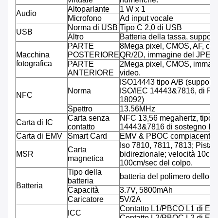
Altoparlante
1 W x 1
Audio
Microfono
Ad input vocale
Norma di USB
Tipo C 2,0 di USB
USB
Altro
Batteria della tassa, suppor
PARTE
8Mega pixel, CMOS, AF, codi
Macchina
POSTERIORE
QR/2D, immagine del JPEG,
fotografica
PARTE
2Mega pixel, CMOS, immagi
ANTERIORE
video.
ISO14443 tipo A/B (supporto
Norma
ISO/IEC 14443&7816, di Feli
NFC
18092)
Spettro
13.56MHz
Carta senza
NFC 13,56 megahertz, tipo 
Carta di IC
contatto
14443&7816 di sostegno IS
Carta di EMV
Smart Card
EMV & PBOC compiacenti
Iso 7810, 7811, 7813; Pista tr
Carta
MSR
bidirezionale; velocità 10cm/
magnetica
100cm/sec del colpo.
Tipo della
batteria del polimero dello L
batteria
Batteria
Capacità
3.7V, 5800mAh
Caricatore
5V/2A
Contatto L1/PBCO L1 di EM
ICC
Contatto L2/PBOC L2 di EM