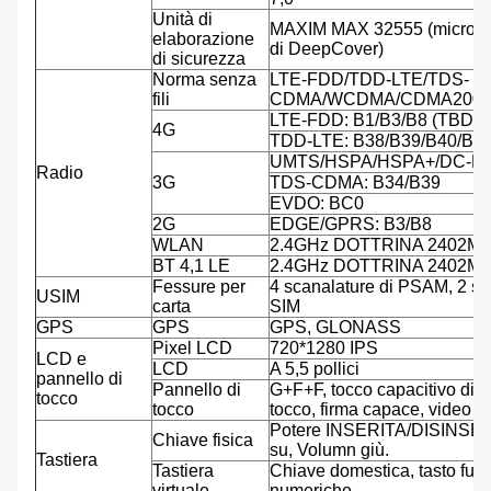
Unità di
MAXIM MAX 32555 (microcont
elaborazione
di DeepCover)
di sicurezza
Norma senza
LTE-FDD/TDD-LTE/TDS-
fili
CDMA/WCDMA/CDMA2000
LTE-FDD: B1/B3/B8 (TBD)
4G
TDD-LTE: B38/B39/B40/B4
UMTS/HSPA/HSPA+/DC-HS
Radio
3G
TDS-CDMA: B34/B39
EVDO: BC0
2G
EDGE/GPRS: B3/B8
WLAN
2.4GHz DOTTRINA 2402M
BT 4,1 LE
2.4GHz DOTTRINA 2402M
Fessure per
4 scanalature di PSAM, 2 sc
USIM
carta
SIM
GPS
GPS
GPS, GLONASS
Pixel LCD
720*1280 IPS
LCD e
LCD
A 5,5 pollici
pannello di
Pannello di
G+F+F, tocco capacitivo di co
tocco
tocco
tocco, firma capace, video 
Potere INSERITA/DISINSER
Chiave fisica
su, Volumn giù.
Tastiera
Tastiera
Chiave domestica, tasto funz
virtuale
numeriche.