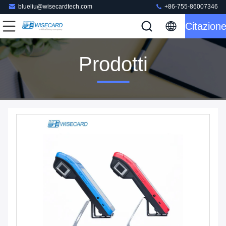
blueliu@wisecardtech.com
+86-755-86007346
Citazion
Prodotti