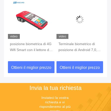
video
video
vi
posizione biometrica di 4G
Terminale biometrico di
te
Wifi Smart con il lettore di
posizione di Android 7,0,
di
n
impronta digitale Touch
macchina portatile di
co
Screen
posizione con lo
di
zo
Ottieni il miglior prezzo
Ottieni il miglior prezzo
O
stampatore Built In Battery
Invia la tua richiesta
Inviateci la vostra 
richiesta e vi 
risponderemo al più 