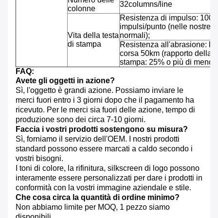
32columns/line
colonne
Resistenza di impulso: 100 
impulsi/punto (nelle nostre c
Vita della testa
normali);
di stampa
Resistenza all'abrasione: l
corsa 50km (rapporto della c
stampa: 25% o più di meno)
FAQ:
Avete gli oggetti in azione?
Sì, l'oggetto è grandi azione. Possiamo inviare le
merci fuori entro i 3 giorni dopo che il pagamento ha
ricevuto. Per le merci sia fuori delle azione, tempo di
produzione sono dei circa 7-10 giorni.
Faccia i vostri prodotti sostengono su misura?
Sì, forniamo il servizio dell'OEM. I nostri prodotti
standard possono essere marcati a caldo secondo i
vostri bisogni.
I toni di colore, la rifinitura, silkscreen di logo possono
interamente essere personalizzati per dare i prodotti in
conformità con la vostri immagine aziendale e stile.
Che cosa circa la quantità di ordine minimo?
Non abbiamo limite per MOQ, 1 pezzo siamo
disponibili.