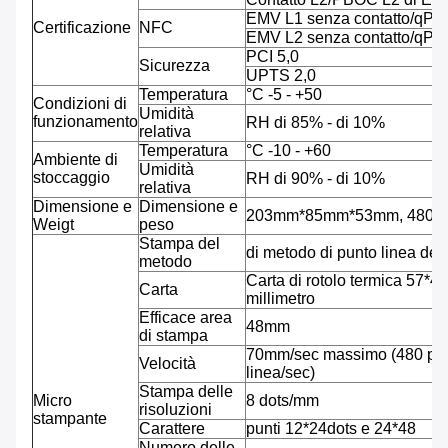
EMV L1 senza contatto/qP
Certificazione
NFC
EMV L2 senza contatto/qP
PCI 5,0
Sicurezza
UPTS 2,0
Temperatura
°C -5 - +50
Condizioni di
Umidità
funzionamento
RH di 85% - di 10%
relativa
Temperatura
°C -10 - +60
Ambiente di
Umidità
stoccaggio
RH di 90% - di 10%
relativa
Dimensione e
Dimensione e
203mm*85mm*53mm, 480g co
Weigt
peso
Stampa del
di metodo di punto linea del
metodo
Carta di rotolo termica 57*40
Carta
millimetro
Efficace area
48mm
di stampa
70mm/sec massimo (480 pun
Velocità
linea/sec)
Stampa delle
Micro
8 dots/mm
risoluzioni
stampante
Carattere
punti 12*24dots e 24*48
Numero delle