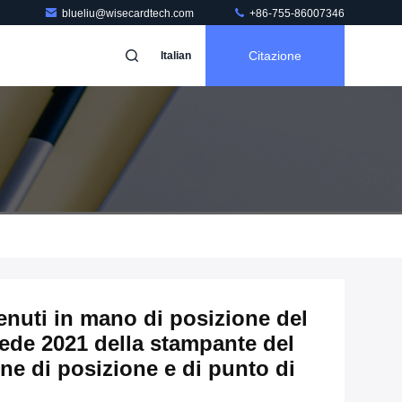
blueliu@wisecardtech.com
+86-755-86007346
Citazione
Italian
enuti in mano di posizione del
hede 2021 della stampante del
e di posizione e di punto di