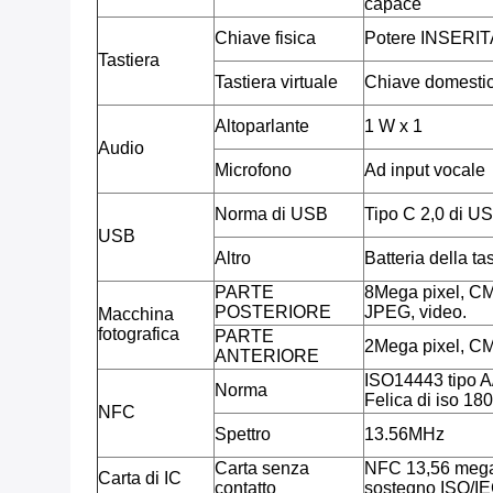
capace
Chiave fisica
Potere INSERIT
Tastiera
Tastiera virtuale
Chiave domestica
Altoparlante
1 W x 1
Audio
Microfono
Ad input vocale
Norma di USB
Tipo C 2,0 di U
USB
Altro
Batteria della t
PARTE
8Mega pixel, CM
POSTERIORE
JPEG, video.
Macchina
fotografica
PARTE
2Mega pixel, C
ANTERIORE
ISO14443 tipo A
Norma
Felica di iso 18
NFC
Spettro
13.56MHz
Carta senza
NFC 13,56 mega
Carta di IC
contatto
sostegno ISO/I