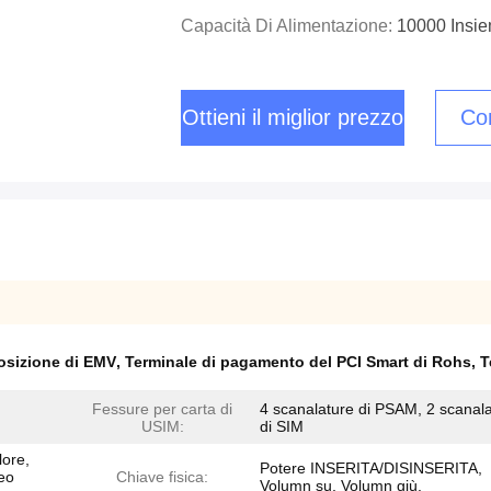
Capacità Di Alimentazione:
10000 Insie
Ottieni il miglior prezzo
Con
posizione di EMV
,
Terminale di pagamento del PCI Smart di Rohs
,
T
Fessure per carta di
4 scanalature di PSAM, 2 scanal
USIM:
di SIM
lore,
Potere INSERITA/DISINSERITA,
deo
Chiave fisica:
Volumn su, Volumn giù.