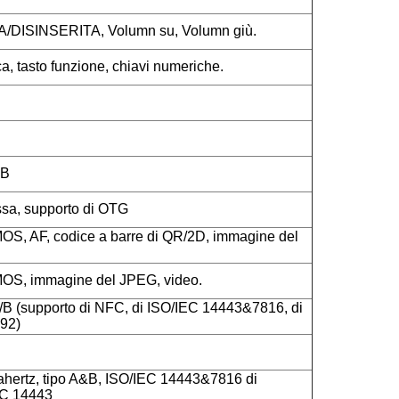
A/DISINSERITA, Volumn su, Volumn giù.
, tasto funzione, chiavi numeriche.
SB
assa, supporto di OTG
OS, AF, codice a barre di QR/2D, immagine del
MOS, immagine del JPEG, video.
/B (supporto di NFC, di ISO/IEC 14443&7816, di
092)
hertz, tipo A&B, ISO/IEC 14443&7816 di
EC 14443