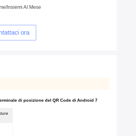
me/insiemi Al Mese
tattaci ora
erminale di posizione del QR Code di Android 7
ature