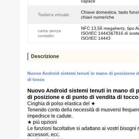
capace
Chiave domestica, tasto funz
Tastiera virtuale:
chiavi numeriche
NFC 13,56 megahertz, tipo A
carta senza
ISO/IEC 14443&7816 di sost
contatto:
ISO/IEC 14443
Descrizione
Nuovo Android sistemi tenuti in mano di posizione de
di tocco
Nuovo Android sistemi tenuti in mano di p
di posizione e di punto di vendita di tocco
Cinghia di polso elastica del ★
Tenendo conto della necessità di muoversi frequent
impedisce le cadute.
★ più opzioni
Le funzioni facoltative si adattano ai vostri bisogni r
accessori, ecc.