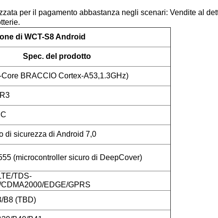
ata per il pagamento abbastanza negli scenari: Vendite al dett
terie.
ione di WCT-S8 Android
Spec. del prodotto
-Core BRACCIO Cortex-A53,1.3GHz)
DR3
MC
 di sicurezza di Android 7,0
 (microcontroller sicuro di DeepCover)
LTE/TDS-
CDMA2000/EDGE/GPRS
/B8 (TBD)