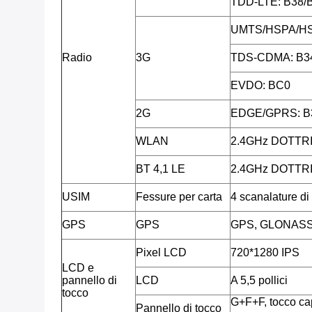
TDD-LTE: B38/
UMTS/HSPA/HS
Radio
3G
TDS-CDMA: B3
EVDO: BC0
2G
EDGE/GPRS: B
WLAN
2.4GHz DOTTR
BT 4,1 LE
2.4GHz DOTTR
USIM
Fessure per carta
4 scanalature d
GPS
GPS
GPS, GLONAS
Pixel LCD
720*1280 IPS
LCD e
pannello di
LCD
A 5,5 pollici
tocco
G+F+F, tocco cap
Pannello di tocco