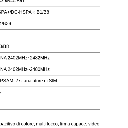
B39/B40/B41
PA+/DC-HSPA+: B1/B8
4/B39
3/B8
INA 2402MHz~2482MHz
INA 2402MHz~2480MHz
i PSAM, 2 scanalature di SIM
S
acitivo di colore, multi tocco, firma capace, video