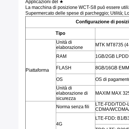
Applicazioni del ★
La macchina di posizione WCT-S8 può essere utilizz
Supermercato delle spese di parcheggio; Utilità; Lot
Configurazione di posiz
Tipo
Unità di
MTK MT8735 (4
elaborazione
RAM
1GB/2GB LPD
FLASH
8GB/16GB EM
Piattaforma
OS
OS di pagamento
Unità di
elaborazione di
MAXIM MAX 32555
sicurezza
LTE-FDD/TDD-
Norma senza fili
CDMA/WCDMA/
LTE-FDD: B1/B3
4G