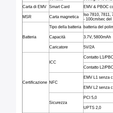
Carta di EMV
Smart Card
EMV & PBOC co
Iso 7810, 7811, 7
MSR
Carta magnetica
- 100cm/sec del 
Tipo della batteria
batteria del poli
Batteria
Capacità
3.7V, 5800mAh
Caricatore
5V/2A
Contatto L1/PB
ICC
Contatto L2/PB
EMV L1 senza c
Certificazione
NFC
EMV L2 senza c
PCI 5,0
Sicurezza
UPTS 2,0