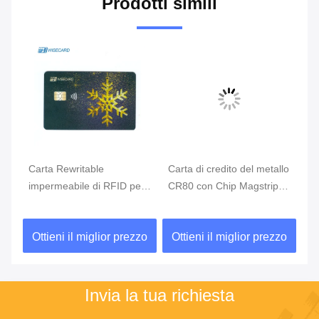
Prodotti simili
Carta Rewritable
Carta di credito del metallo
Co
impermeabile di RFID per
CR80 con Chip Magstripe
bi
la soluzione di pagamento
Fingerprint Access Control
ca
di affari
de
zo
Ottieni il miglior prezzo
Ottieni il miglior prezzo
O
Invia la tua richiesta