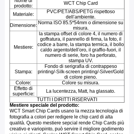
Nome di
WCT Chip Card
prodotto:
PVC/PET/ABS/PETG rispettoso
Materiale:
dell'ambiente.
Norma ISO 85.5*54mm o dimensione su
Dimensione:
misura.
la stampa offset di colore 4, il numero di
goffratura, il pannello di firma, la foto, il
codice a barre, la stampa termica, il bollo
Mestiere:
caldo argento/dell'oro, il graffio-fuori, il
numero di serie, foro ha perforato,
stampa UV.
Fondo di serigrafia di contrappeso
Stampa:
printing/-Silk-screen printing/-Silver/Gold
di colore pieno.
Colore:
Colore su misura.
Effetto di
La lucentezza, Matt, ha glassato.
superficie:
TUTTI I DIRITTI RISERVATI
Mestiere speciale del prodotto:
WCT Smart Chip Cards usano la mezza tecnologia di
fotografia a colori per redigere le chip card di alta
qualità. Questo mestiere sepcial rende Chip Cards più
creativo e variopinto, può servire il migliore godimento