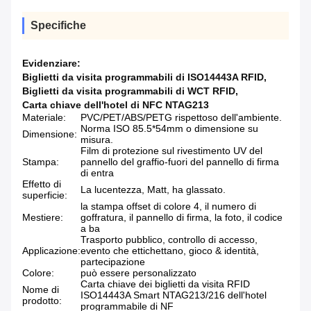
Specifiche
Evidenziare:
Biglietti da visita programmabili di ISO14443A RFID
,
Biglietti da visita programmabili di WCT RFID
,
Carta chiave dell'hotel di NFC NTAG213
Materiale:
PVC/PET/ABS/PETG rispettoso dell'ambiente.
Norma ISO 85.5*54mm o dimensione su
Dimensione:
misura.
Film di protezione sul rivestimento UV del
Stampa:
pannello del graffio-fuori del pannello di firma
di entra
Effetto di
La lucentezza, Matt, ha glassato.
superficie:
la stampa offset di colore 4, il numero di
Mestiere:
goffratura, il pannello di firma, la foto, il codice
a ba
Trasporto pubblico, controllo di accesso,
Applicazione:
evento che ettichettano, gioco & identità,
partecipazione
Colore:
può essere personalizzato
Carta chiave dei biglietti da visita RFID
Nome di
ISO14443A Smart NTAG213/216 dell'hotel
prodotto:
programmabile di NF