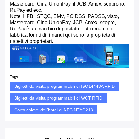
Mastercard, Cina UnionPay, il JCB, Amex, scoprono,
RuPay ed ecc.
Note: Il FBI, STQC, EMV, PCIDSS, PADSS, visto,
Mastercard, Cina UnionPay, JCB, Amex, scopre,
RuPay è un marchio depositato. Tutti i marchi di
fabbrica forniti di rimandi qui sono la proprietà di
rispettivi proprietari.
Tags:
Biglietti da visita programmabili di ISO14443A RFID
Biglietti da visita programmabili di WCT RFID
Carta chiave dell'hotel di NFC NTAG213