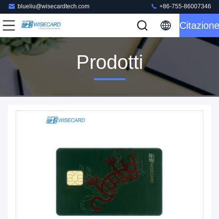
blueliu@wisecardtech.com
+86-755-86007346
Citazion
Prodotti