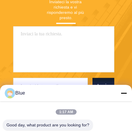
Inviateci la vostra 
richiesta e vi 
risponderemo al più 
presto.
Invia
Blue
1:17 AM
Good day, what product are you looking for?
Wisecard Technology Co., Ltd.