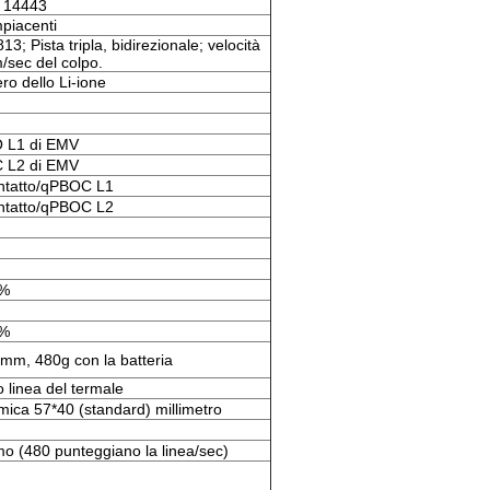
C 14443
iacenti
3; Pista tripla, bidirezionale; velocità
/sec del colpo.
ero dello Li-ione
O L1 di EMV
C L2 di EMV
ntatto/qPBOC L1
ntatto/qPBOC L2
0%
0%
, 480g con la batteria
 linea del termale
rmica 57*40 (standard) millimetro
 (480 punteggiano la linea/sec)