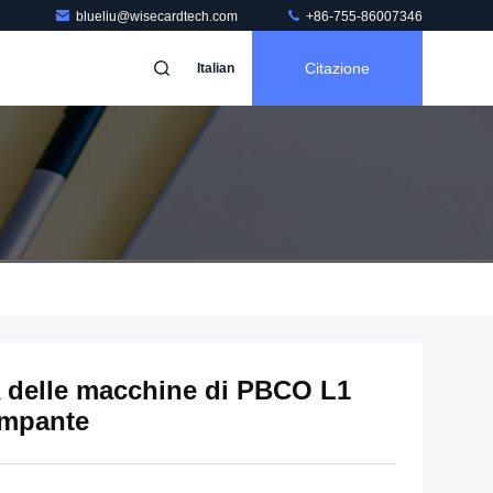
blueliu@wisecardtech.com
+86-755-86007346
Citazione
Italian
 delle macchine di PBCO L1
ampante