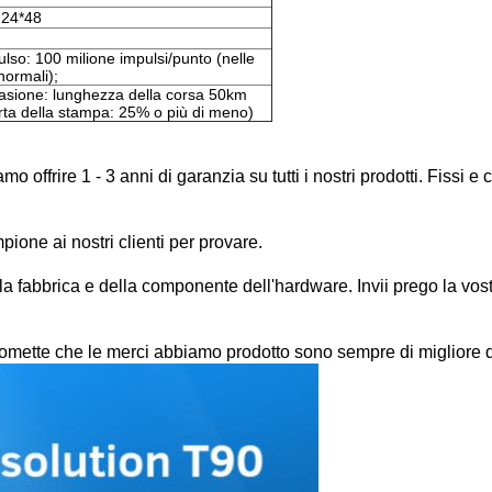
 24*48
lso: 100 milione impulsi/punto (nelle
normali);
rasione: lunghezza della corsa 50km
arta della stampa: 25% o più di meno)
 offrire 1 - 3 anni di garanzia su tutti i nostri prodotti. Fissi 
ione ai nostri clienti per provare.
a fabbrica e della componente dell'hardware. Invii prego la vost
romette che le merci abbiamo prodotto sono sempre di migliore q