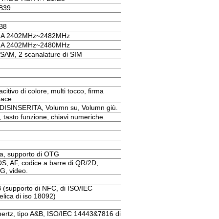
B39
B8
NA 2402MHz~2482MHz
NA 2402MHz~2480MHz
PSAM, 2 scanalature di SIM
itivo di colore, multi tocco, firma
pace
DISINSERITA, Volumn su, Volumn giù.
 tasto funzione, chiavi numeriche.
ssa, supporto di OTG
, AF, codice a barre di QR/2D,
G, video.
 (supporto di NFC, di ISO/IEC
lica di iso 18092)
rtz, tipo A&B, ISO/IEC 14443&7816 di