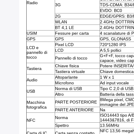
Radio
3G
TDS-CDMA: B34/
EVDO: BC0
2G
EDGE/GPRS: B3/
WLAN
2.4GHz DOTTRI
BT 4,1 LE
2.4GHz DOTTRI
USIM
Fessure per carta
4 scanalature di 
GPS
GPS
GPS, GLONASS
Pixel LCD
720*1280 IPS
LCD e
LCD
A 5,5 pollici
pannello di
G+F+F, tocco capac
tocco
Pannello di tocco
capace, video ca
Chiave fisica
Potere INSERITA/
Tastiera
Tastiera virtuale
Chiave domestica,
Altoparlante
1 W x 1
Audio
Microfono
Ad input vocale
Norma di USB
Tipo C 2,0 di USB
USB
Altro
Batteria della ta
8Mega pixel, CMOS
PARTE POSTERIORE
Macchina
immagine del JPE
fotografica
PARTE ANTERIORE
Na
ISO14443 tipo A/B
Norma
14443&7816, di Fe
NFC
Spettro
13.56MHz
NFC 13,56 megahe
Carta di IC
Carta senza contatto