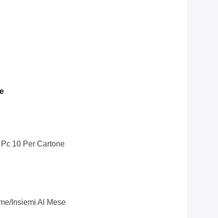
e
, Pc 10 Per Cartone
me/insiemi Al Mese