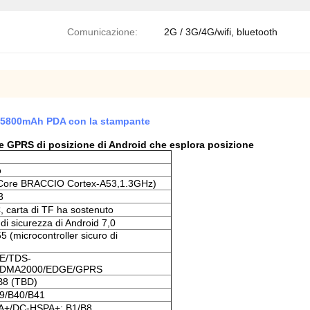
Comunicazione:
2G / 3G/4G/wifi, bluetooth
 5800mAh PDA con la stampante
e GPRS di posizione di Android che esplora posizione
o
ore BRACCIO Cortex-A53,1.3GHz)
3
carta di TF ha sostenuto
i sicurezza di Android 7,0
(microcontroller sicuro di
E/TDS-
DMA2000/EDGE/GPRS
B8 (TBD)
9/B40/B41
+/DC-HSPA+: B1/B8