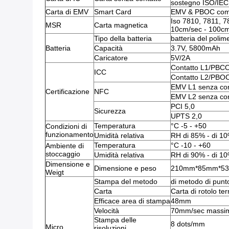
sostegno ISO/IE
Carta di EMV
Smart Card
EMV & PBOC comp
Iso 7810, 7811, 781
MSR
Carta magnetica
10cm/sec - 100cm
Tipo della batteria
batteria del polim
Batteria
Capacità
3.7V, 5800mAh
Caricatore
5V/2A
Contatto L1/PBC
ICC
Contatto L2/PBO
EMV L1 senza co
Certificazione
NFC
EMV L2 senza co
PCI 5,0
Sicurezza
UPTS 2,0
Temperatura
°C -5 - +50
Condizioni di
funzionamento
Umidità relativa
RH di 85% - di 1
Temperatura
°C -10 - +60
Ambiente di
stoccaggio
Umidità relativa
RH di 90% - di 1
Dimensione e
Dimensione e peso
210mm*85mm*53mm
Weigt
Stampa del metodo
di metodo di punto
Carta
Carta di rotolo te
Efficace area di stampa
48mm
Velocità
70mm/sec massimo
Stampa delle
8 dots/mm
Micro
risoluzioni