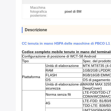
Macchina
fotografica
pixel di 8M
posteriore:
Descrizione
CC tenuta in mano HSPA delle macchine di PBCO L1
Codice completo mobile tenuto in mano del terminal
Configurazione di posizione di WCT-S8 Android
Tipo
Spec. del prodott
Unità di elaborazione
MTK MT8735 (4-C
RAM
1GB/2GB LPDDR
FLASH
8GB/16GB EMMC, 
Piattaforma
OS
OS di pagamento d
Unità di elaborazione di
MAXIM MAX 32555 
sicurezza
DeepCover)
LTE-FDD/TDD-LT
Norma senza fili
CDMA/WCDMA/C
LTE-FDD: B1/B3/
4G
TDD-LTE: B38/B3
UMTS/HSPA/HSPA