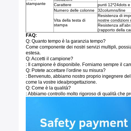
stampante
Carattere
punti 12*24dots e
Numero delle colonne
32columns/line
Resistenza di impu
Vita della testa di
nostre condizioni 
stampa
Resistenza all'ab
(rapporto della c
FAQ:
Q: Quanto tempo è la garanzia tempo?
Come componente dei nostri servizi multipli, possiamo
estesa.
Q: Accetti il campione?
: Il campione è disponibile. Forniamo sempre il camp
Q: Potete accettare l'ordine su misura?
: Benvenuto, abbiamo nostro proprio ingegnere dell
come la vostre idea/progettazione.
Q: Come è la qualità?
: Abbiamo controllo molto rigoroso di qualità che p