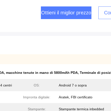
Ottieni il miglior prezzo
Con
PDA
,
macchine tenute in mano di 5800mAh PDA
,
Terminale di posi
 centri
OS:
Android 7 o sopra
Impronta digitale:
Aratek, FBI certificato
Stampante:
Stampante termica inbedded