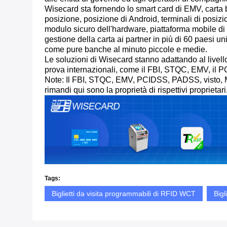
Wisecard sta fornendo lo smart card di EMV, carta b
posizione, posizione di Android, terminali di posizi
modulo sicuro dell'hardware, piattaforma mobile di 
gestione della carta ai partner in più di 60 paesi un
come pure banche al minuto piccole e medie.
Le soluzioni di Wisecard stanno adattando al livello
prova internazionali, come il FBI, STQC, EMV, il 
Note: Il FBI, STQC, EMV, PCIDSS, PADSS, visto, Ma
rimandi qui sono la proprietà di rispettivi proprietari
Tags:
Biglietti da visita programmabili di RFID WCT
Bigl