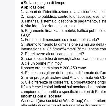
◆Sulla consegna di tempo
Applicazione:
1.
scenari dell'identificazione di alta sicurezza per
2. Trasporto pubblico, controllo di accesso, evento 
3. Finanza, sistema di gestione di pagamento, siste
4. Alta identificazione assicurata
5. Pagamento finanziario mobile, traffico pubblico de
FAQ:
1.
Fornite la dimensione su misura della carta?
Sì, stiamo fornendo la dimensione su misura della 
internazionale ' 85.5mm*54mm*0.76m», anche cono
2. Potrei avere alcuni campioni liberi?
Sì, siamo così felici di inviargli alcuni campioni cor
3, c'è un ordine minimo?
Il nostro ordine minimo è 200-250 carte.
4. Potete consigliare del requisito di formato dell'a
Sì, invii prego gli archivi «nel AI.» o formato «di CD
5. C'è differenza di colore fra la progettazione origi
Il fatto è che i colori indicati sul monitor che abbiam
campione della partita o specifichi i colori di Pant
Informazioni di società:
Wisecard (una società di WiseGroup) è un fornitore g
alle entità di governo ed agli operatori di compagn