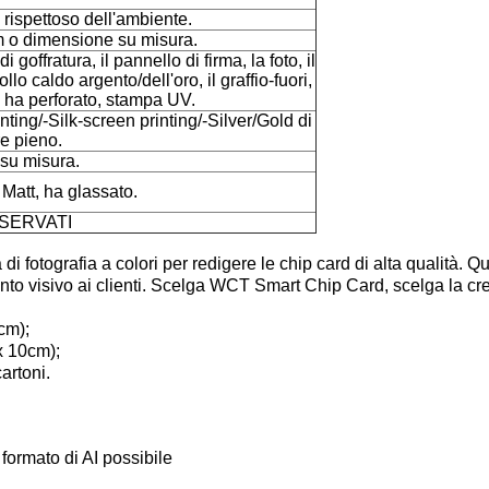
spettoso dell'ambiente.
o dimensione su misura.
 goffratura, il pannello di firma, la foto, il
llo caldo argento/dell'oro, il graffio-fuori,
ro ha perforato, stampa UV.
nting/-Silk-screen printing/-Silver/Gold di
e pieno.
su misura.
Matt, ha glassato.
RISERVATI
fotografia a colori per redigere le chip card di alta qualità. 
ento visivo ai clienti. Scelga WCT Smart Chip Card, scelga la crea
cm);
x 10cm);
artoni.
formato di AI possibile