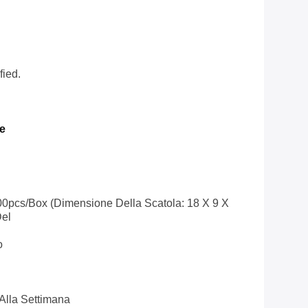
fied.
e
pcs/box (dimensione Della Scatola: 18 X 9 X
Del
o
Alla Settimana