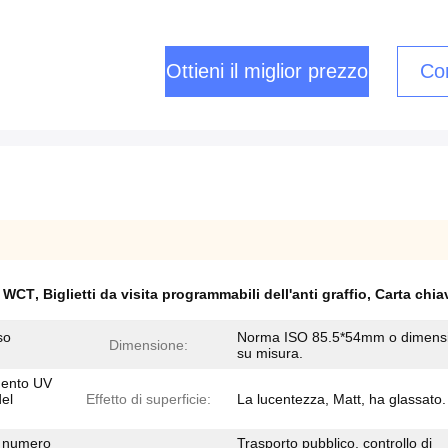
Ottieni il miglior prezzo
Con
ID WCT
,
Biglietti da visita programmabili dell'anti graffio
,
Carta chia
so
Norma ISO 85.5*54mm o dimens
Dimensione:
su misura.
imento UV
del
Effetto di superficie:
La lucentezza, Matt, ha glassato.
il numero
Trasporto pubblico, controllo di