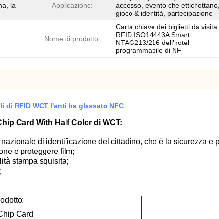
ma, la
Applicazione:
accesso, evento che ettichettano
gioco & identità, partecipazione
Carta chiave dei biglietti da visita
RFID ISO14443A Smart
Nome di prodotto:
NTAG213/216 dell'hotel
programmabile di NF
ili di RFID WCT l'anti ha glassato NFC
Chip Card With Half Color di WCT:
 nazionale di identificazione del cittadino, che è la sicurezza e
one e proteggere film;
lità stampa squisita;
;
odotto:
hip Card