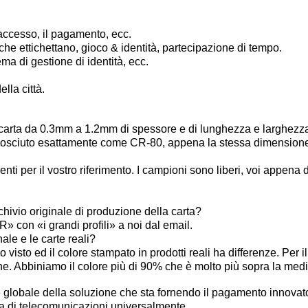
 accesso, il pagamento, ecc.
che ettichettano, gioco & identità, partecipazione di tempo.
ma di gestione di identità, ecc.
lla città.
carta da 0.3mm a 1.2mm di spessore e di lunghezza e larghezza d
sciuto esattamente come CR-80, appena la stessa dimensione 
renti per il vostro riferimento. I campioni sono liberi, voi appena
rchivio originale di produzione della carta?
R» con «i grandi profili» a noi dal email.
nale e le carte reali?
o visto ed il colore stampato in prodotti reali ha differenze. Per il 
one. Abbiniamo il colore più di 90% che è molto più sopra la medi
lobale della soluzione che sta fornendo il pagamento innovatore 
ia di telecomunicazioni universalmente.