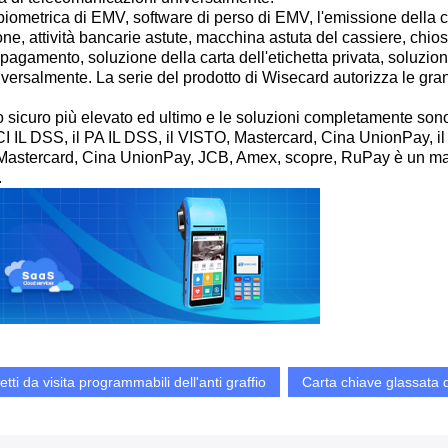
iometrica di EMV, software di perso di EMV, l'emissione della ca
one, attività bancarie astute, macchina astuta del cassiere, chio
pagamento, soluzione della carta dell'etichetta privata, soluzio
iversalmente. La serie del prodotto di Wisecard autorizza le grandi
 sicuro più elevato ed ultimo e le soluzioni completamente sono s
PCI IL DSS, il PA IL DSS, il VISTO, Mastercard, Cina UnionPay, 
stercard, Cina UnionPay, JCB, Amex, scopre, RuPay è un marchio 
.
ietti da visita programmabili dell'anti graffio
Carta chiave glassata d