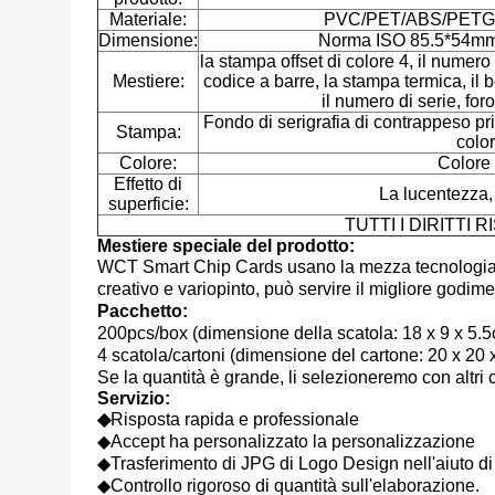
Materiale:
PVC/PET/ABS/PETG ri
Dimensione:
Norma ISO 85.5*54mm 
la stampa offset di colore 4, il numero di
Mestiere:
codice a barre, la stampa termica, il bo
il numero di serie, fo
Fondo di serigrafia di contrappeso pri
Stampa:
color
Colore:
Colore 
Effetto di
La lucentezza, 
superficie:
TUTTI I DIRITTI 
Mestiere speciale del prodotto:
WCT Smart Chip Cards usano la mezza tecnologia di 
creativo e variopinto, può servire il migliore godim
Pacchetto:
200pcs/box (dimensione della scatola: 18 x 9 x 5.5
4 scatola/cartoni (dimensione del cartone: 20 x 20 
Se la quantità è grande, li selezioneremo con altri c
Servizio:
◆
Risposta rapida e professionale
◆Accept ha personalizzato la personalizzazione
◆Trasferimento di JPG di Logo Design nell'aiuto di 
◆Controllo rigoroso di quantità sull'elaborazione.