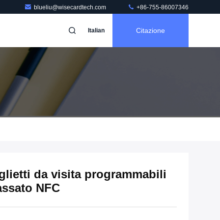
blueliu@wisecardtech.com
+86-755-86007346
Citazione
Italian
lietti da visita programmabili
lassato NFC