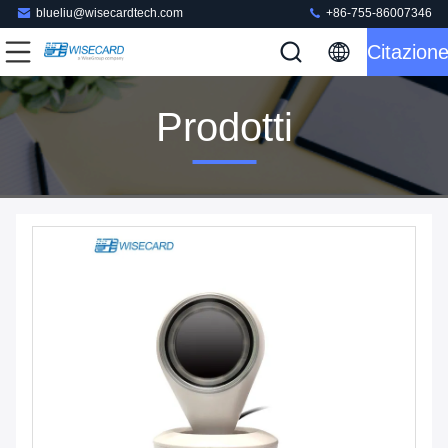
blueliu@wisecardtech.com
+86-755-86007346
Citazion
Prodotti