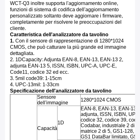
WCT-Q3 inoltre supporta l'aggiornamento online,
funzioni di sistema di codifica dell'aggiornamento
personalizzato soltanto deve aggiornare i firmware,
completamente per risolvere le preoccupazioni del
cliente.
Caratteristica dell'
analizzatore da tavolino
1.
Con il sensore di rappresentazione di 1280*1024
CMOS, che può catturare la più grande ed immagine
dettagliata.
2. 1DCapacity: Adjunta EAN-8, EAN-13, EAN-13 2,
adjunta EAN-13 5, ISSN, ISBN, UPC-A, UPC-E,
Code11, codice 32 ed ecc.
3. 5mil code39: 1-15cm
4. UPC-13mil: 1-33cm
Specificazione dell'
analizzatore da tavolino
Sensore
1280*1024 CMOS
dell'immagine
EAN-8, EAN-13, EAN-13 2
adjunta, ISSN, ISBN, UPC
codice 32, codice 39, codi
1D
Codabar, industriale 2 di 5, 
Capacità
matrice 2 di 5, GS1-128, 
GS1 DataBar limitato, GS1