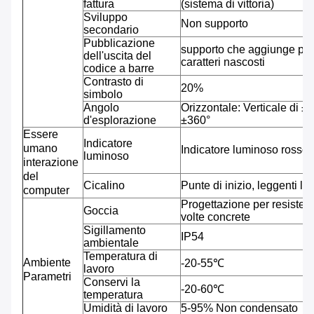
fattura
(sistema di vittoria)
Sviluppo
Non supporto
secondario
Pubblicazione
supporto che aggiunge prefi
dell'uscita del
caratteri nascosti
codice a barre
Contrasto di
20%
simbolo
Angolo
Orizzontale: Verticale di ±7
d'esplorazione
±360°
Essere
Indicatore
umano
Indicatore luminoso rosso 
luminoso
interazione
del
Cicalino
Punte di inizio, leggenti le
computer
Progettazione per resistere
Goccia
volte concrete
Sigillamento
IP54
ambientale
Temperatura di
Ambiente
-20-55℃
lavoro
Parametri
Conservi la
-20-60℃
temperatura
Umidità di lavoro
5-95% Non condensato