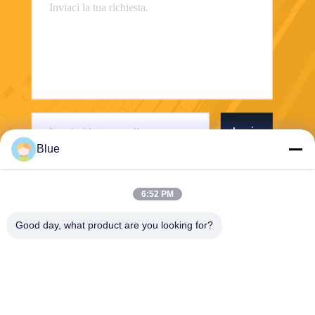
Invia
Blue
6:52 PM
Good day, what product are you looking for?
Wisecard Technology Co., Ltd.
blueliu@wisecardtech.com
+86-755-86007346
B1303, costruzione di tecnol