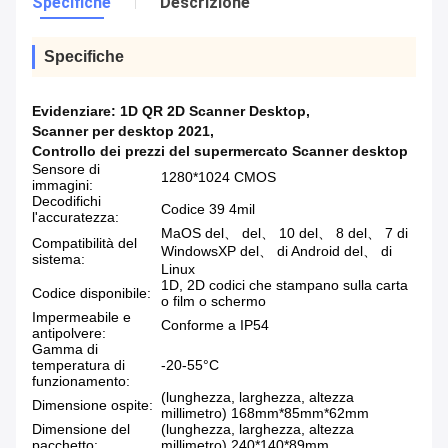
Specifiche
Descrizione
Specifiche
Evidenziare:
1D QR 2D Scanner Desktop
,
Scanner per desktop 2021
,
Controllo dei prezzi del supermercato Scanner desktop
Sensore di
1280*1024 CMOS
immagini:
Decodifichi
Codice 39 4mil
l'accuratezza:
MaOS del、 del、 10 del、 8 del、 7 di
Compatibilità del
WindowsXP del、 di Android del、 di
sistema:
Linux
1D, 2D codici che stampano sulla carta
Codice disponibile:
o film o schermo
Impermeabile e
Conforme a IP54
antipolvere:
Gamma di
temperatura di
-20-55°C
funzionamento:
(lunghezza, larghezza, altezza
Dimensione ospite:
millimetro) 168mm*85mm*62mm
Dimensione del
(lunghezza, larghezza, altezza
pacchetto:
millimetro) 240*140*89mm