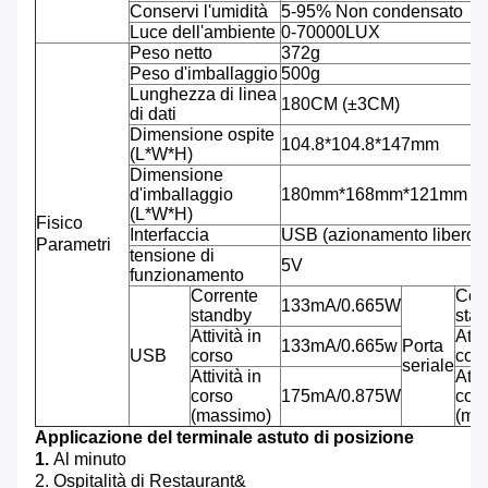
Conservi l'umidità
5-95% Non condensato
Luce dell'ambiente
0-70000LUX
Peso netto
372g
Peso d'imballaggio
500g
Lunghezza di linea
180CM (±3CM)
di dati
Dimensione ospite
104.8*104.8*147mm
(L*W*H)
Dimensione
d'imballaggio
180mm*168mm*121mm
(L*W*H)
Fisico
Interfaccia
USB (azionamento libero), 
Parametri
tensione di
5V
funzionamento
Corrente
Cor
133mA/0.665W
standby
sta
Attività in
Attiv
133mA/0.665w
Porta
USB
corso
cor
seriale
Attività in
Attiv
corso
175mA/0.875W
cor
(massimo)
(ma
Applicazione del terminale astuto di posizione
1.
Al minuto
2. Ospitalità di Restaurant&