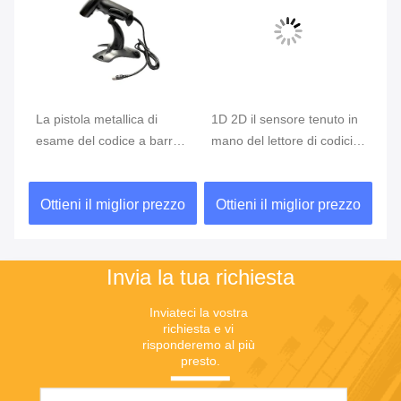
La pistola metallica di
1D 2D il sensore tenuto in
Le
esame del codice a barre
mano del lettore di codici a
mo
i
di Android ha decodificato
barre 640x480 CMOS ha
Wi
il 2D analizzatore
decodificato il
ma
zo
Ottieni il miglior prezzo
Ottieni il miglior prezzo
O
infiammante del QR Code
lampeggiamento
di
Invia la tua richiesta
Inviateci la vostra 
richiesta e vi 
risponderemo al più 
presto.