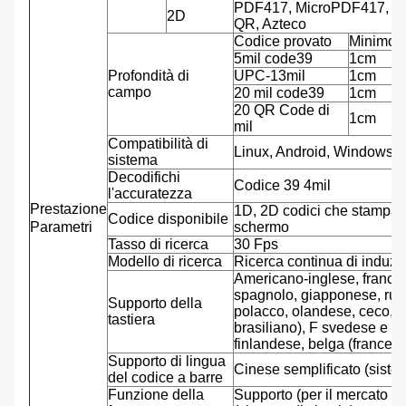
PDF417, MicroPDF417, Micr
2D
QR, Azteco
Codice provato
Minimo
5mil code39
1cm
Profondità di
UPC-13mil
1cm
campo
20 mil code39
1cm
20 QR Code di
1cm
mil
Compatibilità di
Linux, Android, Windows 
sistema
Decodifichi
Codice 39 4mil
l'accuratezza
Prestazione
1D, 2D codici che stampano
Codice disponibile
Parametri
schermo
Tasso di ricerca
30 Fps
Modello di ricerca
Ricerca continua di induz
Americano-inglese, frances
spagnolo, giapponese, russ
Supporto della
polacco, olandese, ceco, 
tastiera
brasiliano), F svedese e tu
finlandese, belga (francese
Supporto di lingua
Cinese semplificato (sistema
del codice a barre
Funzione della
Supporto (per il mercato de