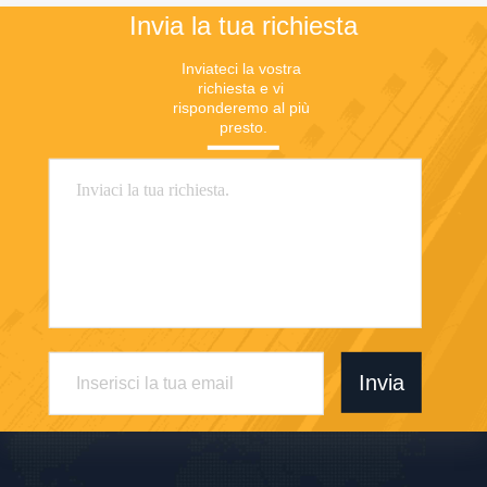
Invia la tua richiesta
Inviateci la vostra 
richiesta e vi 
risponderemo al più 
presto.
Invia