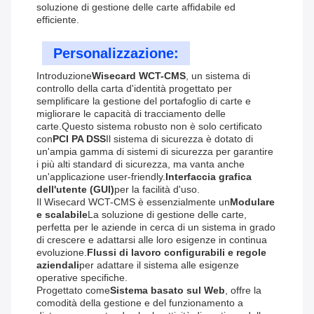
soluzione di gestione delle carte affidabile ed
efficiente.
Personalizzazione:
Introduzione
Wisecard WCT-CMS
, un sistema di
controllo della carta d'identità progettato per
semplificare la gestione del portafoglio di carte e
migliorare le capacità di tracciamento delle
carte.Questo sistema robusto non è solo certificato
con
PCI PA DSS
Il sistema di sicurezza è dotato di
un'ampia gamma di sistemi di sicurezza per garantire
i più alti standard di sicurezza, ma vanta anche
un'applicazione user-friendly.
Interfaccia grafica
dell'utente (GUI)
per la facilità d'uso.
Il Wisecard WCT-CMS è essenzialmente un
Modulare
e scalabile
La soluzione di gestione delle carte,
perfetta per le aziende in cerca di un sistema in grado
di crescere e adattarsi alle loro esigenze in continua
evoluzione.
Flussi di lavoro configurabili e regole
aziendali
per adattare il sistema alle esigenze
operative specifiche.
Progettato come
Sistema basato sul Web
, offre la
comodità della gestione e del funzionamento a