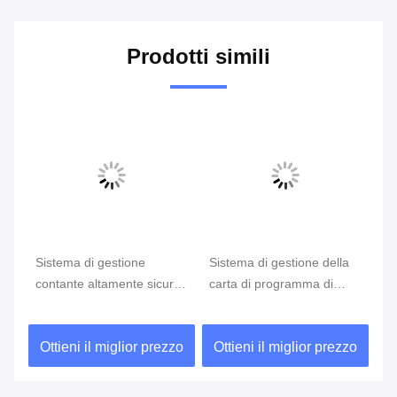
Prodotti simili
Sistema di gestione della
Spazio chiave del
Si
ro
carta di programma di
certificato RSA del sistema
ci
lealtà del regalo nelle
di gestione FIPS2 HSM
de
attività bancarie
della carta assegni
pa
zo
Ottieni il miglior prezzo
Ottieni il miglior prezzo
O
cr