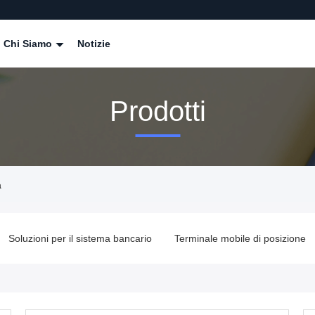
Chi Siamo
Notizie
Prodotti
a
Soluzioni per il sistema bancario
Terminale mobile di posizione