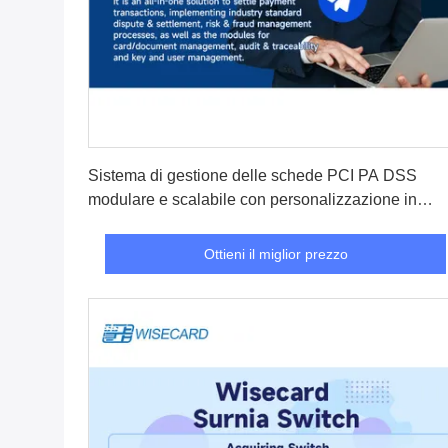
Ottieni il miglior prezzo
Sistema di gestione delle schede PCI PA DSS
modulare e scalabile con personalizzazione in
lingua inglese
Ottieni il miglior prezzo