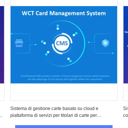
Ottieni il miglior prezzo
i
Sistema di gestione carte basato su cloud e
Si
piattaforma di servizi per titolari di carte per
co
semplificare l'emissione di carte e l'elaborazione
si