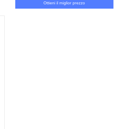
delle transazioni
Ottieni il miglior prezzo