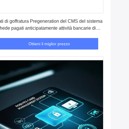
Ottieni il miglior prezzo
ti di goffratura Pregeneration del CMS del sistema
hede pagati anticipatamente attività bancarie di
MV PADSS
Ottieni il miglior prezzo