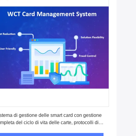
Ottieni il miglior prezzo
stema di gestione delle smart card con gestione
mpleta del ciclo di vita delle carte, protocolli di
curezza avanzati e monitoraggio in tempo reale