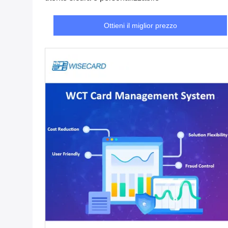
Ottieni il miglior prezzo