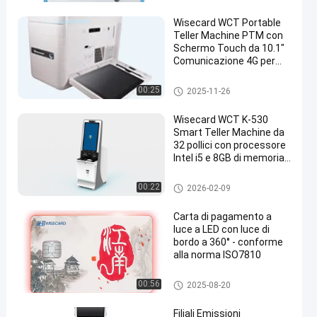
cassa
Wisecard WCT Portable
Teller Machine PTM con
Schermo Touch da 10.1"
Comunicazione 4G per
Emissione Istantanea di
Carte
chiosco self service
00:25
2025-11-26
Wisecard WCT K-530
Smart Teller Machine da
32 pollici con processore
Intel i5 e 8GB di memoria
per l'emissione
istantanea di carte e
Macchina astuta del cassiere
00:22
2026-02-09
servizi bancari
Carta di pagamento a
luce a LED con luce di
bordo a 360° - conforme
alla norma ISO7810
smart card
00:56
2025-08-20
Filiali Emissioni