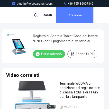
blueliu@wisecardtech.com
+86-755-86007346
Citazione
Italian
Registro di Android Tablet Cash del lettore
di NFC per il pagamento di vendita al
dettaglio del sistema di posizione
Parla Adesso.
Scopri Di Più
Video correlati
terminale WCDMA di
posizione del registratore
di cassa 1.2GHz di 11.6in
con la stampante
Compressa del registratore di
00:45
2022-01-10